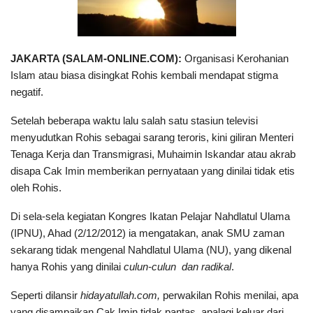
JAKARTA (SALAM-ONLINE.COM):
Organisasi Kerohanian
Islam atau biasa disingkat Rohis kembali mendapat stigma
negatif.
Setelah beberapa waktu lalu salah satu stasiun televisi
menyudutkan Rohis sebagai sarang teroris, kini giliran Menteri
Tenaga Kerja dan Transmigrasi, Muhaimin Iskandar atau akrab
disapa Cak Imin memberikan pernyataan yang dinilai tidak etis
oleh Rohis.
Di sela-sela kegiatan Kongres Ikatan Pelajar Nahdlatul Ulama
(IPNU), Ahad (2/12/2012) ia mengatakan, anak SMU zaman
sekarang tidak mengenal Nahdlatul Ulama (NU), yang dikenal
hanya Rohis yang dinilai
culun-culun
dan radikal
.
Seperti dilansir
hidayatullah.com,
perwakilan Rohis menilai, apa
yang disampaikan Cak Imin tidak pantas, apalagi keluar dari