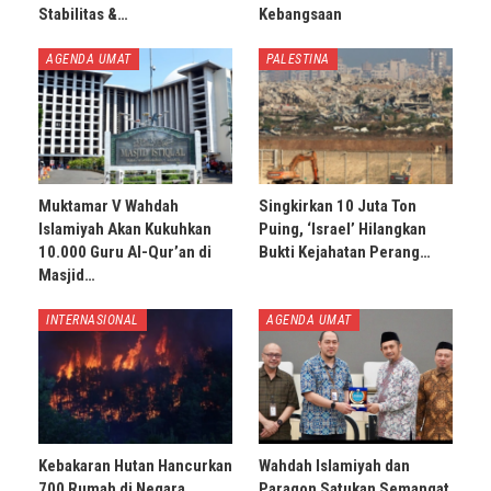
Stabilitas &…
Kebangsaan
AGENDA UMAT
PALESTINA
Muktamar V Wahdah
Singkirkan 10 Juta Ton
Islamiyah Akan Kukuhkan
Puing, ‘Israel’ Hilangkan
10.000 Guru Al-Qur’an di
Bukti Kejahatan Perang…
Masjid…
INTERNASIONAL
AGENDA UMAT
Kebakaran Hutan Hancurkan
Wahdah Islamiyah dan
700 Rumah di Negara
Paragon Satukan Semangat