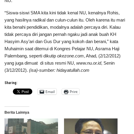
NU.
“Siswa-siswi SMA kita kini tidak kenal NU, kenalnya Rohis,
yang hasilnya radikal dan culun-culun itu. Oleh karena itu mari
kita benahi pendidikan, modalnya adalah percaya diri. Kalau
tidak percaya diri jangan pernah ngaku jadi anak buah KH
Hasyim Asy’ari dan Gus Dur yang kokoh dan berani,” kata
Muhaimin saat ditemui di Kongres Pelajar NU, Asrama Haji
Palembang, seperti dikutip
okezone.com
, Ahad, (2/12/2012)
yang juga dimuat di situs resmi NU,
www.nu.or.id
, Senin
(3/12/2012).
(isa)-sumber: hidayatullah.com
Sharing:
Email
Print
Berita Lainnya