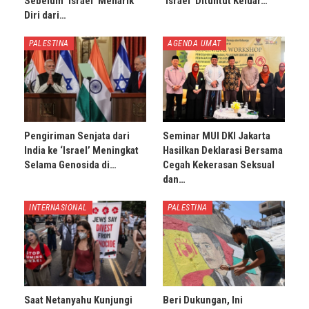
Sebelum ‘Israel’ Menarik
‘Israel’ Dituntut Keluar…
Diri dari…
PALESTINA
AGENDA UMAT
Pengiriman Senjata dari
Seminar MUI DKI Jakarta
India ke ‘Israel’ Meningkat
Hasilkan Deklarasi Bersama
Selama Genosida di…
Cegah Kekerasan Seksual
dan…
INTERNASIONAL
PALESTINA
Saat Netanyahu Kunjungi
Beri Dukungan, Ini