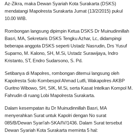
Az-Zikra, maka Dewan Syariah Kota Surakarta (DSKS)
mendatangi Mapolresta Surakarta Jumat (13/2/2015) pukul
10.00 WIB.
Rombongan langsung dipimpin Ketua DSKS Dr Muinudinnillah
Basri, MA, Sekretaris DSKS Tengku Azhar, Lc, didampingi
beberapa anggota DSKS seperti Ustadz Nasrudin, Drs Yusuf
Suparno, M. Kalono, SH, M.Si, Ustadz Surawijaya, Indro
Kristanto, ST, Endro Sudarsono, S. Pd.
Setibanya di Mapolres, rombongan ditemui langsung oleh
Kapolresta Solo Kombespol Ahmad Lutfi, Wakapolres AKBP
Guritno Wibowo, SH, SIK, M.Si, serta Kasat Intelkan Kompol M.
Fahrudin di ruang Lobi Mapolresta Surakarta.
Dalam kesempatan itu Dr Muinudinnillah Basri, MA
menyerahkan Surat untuk Kapolri dengan No surat
085/B/Dewan Syari’ah-SKA/IV/1436. Dalam Surat tersebut
Dewan Syariah Kota Surakarta meminta 5 hal: