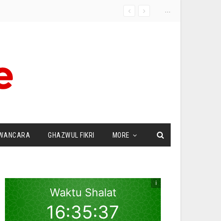
...
WANCARA
GHAZWUL FIKRI
MORE