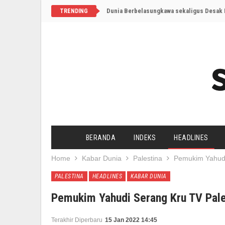
Dunia Berbelasungkawa sekaligus Desak I
TRENDING
BERANDA
INDEKS
HEADLINES
Home
Kabar Dunia
Palestina
Pemukim Yahudi
PALESTINA
HEADLINES
KABAR DUNIA
Pemukim Yahudi Serang Kru TV Pale
Terakhir Diperbaru
15 Jan 2022 14:45