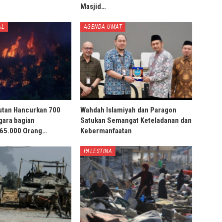
Masjid…
AL
AGENDA UMAT
utan Hancurkan 700
Wahdah Islamiyah dan Paragon
gara bagian
Satukan Semangat Keteladanan dan
 65.000 Orang…
Kebermanfaatan
PALESTINA