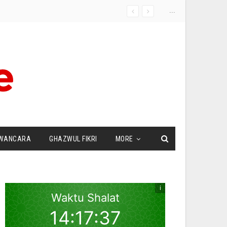
...
WANCARA
GHAZWUL FIKRI
MORE