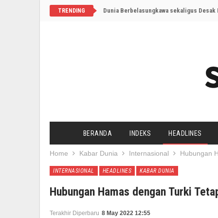
Dunia Berbelasungkawa sekaligus Desak I
TRENDING
BERANDA
INDEKS
HEADLINES
Home
Kabar Dunia
Internasional
Hubungan Ha
INTERNASIONAL
HEADLINES
KABAR DUNIA
Hubungan Hamas dengan Turki Tetap
Terakhir Diperbaru
8 May 2022 12:55