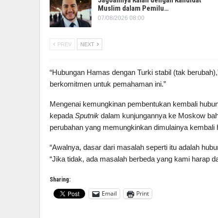
Jagoannya Kalah dengan Kandidat
Muslim dalam Pemilu…
07/08/2026 08:00
PREV
NEXT
“Hubungan Hamas dengan Turki stabil (tak berubah)
berkomitmen untuk pemahaman ini.”
Mengenai kemungkinan pembentukan kembali hubu
kepada
Sputnik
dalam kunjungannya ke Moskow bahwa 
perubahan yang memungkinkan dimulainya kembali h
“Awalnya, dasar dari masalah seperti itu adalah hub
“Jika tidak, ada masalah berbeda yang kami harap da
Sharing:
Email
Print