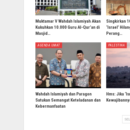
Muktamar V Wahdah Islamiyah Akan
Singkirkan 1
Kukuhkan 10.000 Guru Al-Qur’an di
‘Israel’ Hila
Masjid…
Perang…
AGENDA UMAT
PALESTINA
Wahdah Islamiyah dan Paragon
Hms: Jika ‘Is
Satukan Semangat Keteladanan dan
Kewajibannya
Kebermanfaatan
SEL