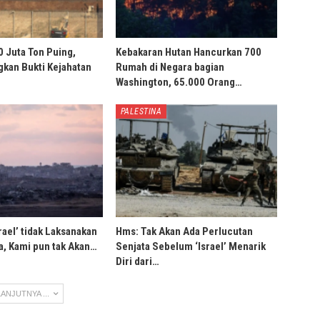
0 Juta Ton Puing,
Kebakaran Hutan Hancurkan 700
ngkan Bukti Kejahatan
Rumah di Negara bagian
Washington, 65.000 Orang…
PALESTINA
rael’ tidak Laksanakan
Hms: Tak Akan Ada Perlucutan
, Kami pun tak Akan…
Senjata Sebelum ‘Israel’ Menarik
Diri dari…
ANJUTNYA ...