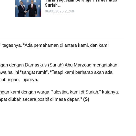
Turki Tegaskan Serangan ‘Israel’ atas
Suriah…
06/08/2026 21:48
,” tegasnya. “Ada pemahaman di antara kami, dan kami
ngan dengan Damaskus (Suriah) Abu Marzouq mengatakan
hal ini “sangat rumit”. “Tetapi kami berharap akan ada
ubungan,” ujarnya.
ungan kami dengan warga Palestina kami di Suriah,” katanya.
pat diubah secara positif di masa depan.”
(S)