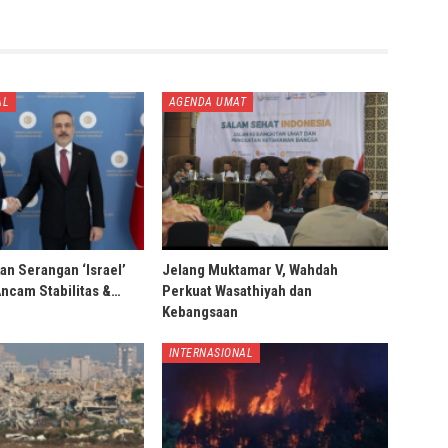
AL
AGENDA UMAT
an Serangan ‘Israel’
Jelang Muktamar V, Wahdah
Ancam Stabilitas &…
Perkuat Wasathiyah dan
Kebangsaan
INTERNASIONAL