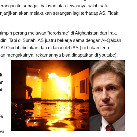
serangan itu sebagai balasan atas tewasnya salah satu
njanjikan akan melakukan serangan lagi terhadap AS. Tidak
emimpin perang melawan “terorisme” di Afghanistan dan Irak,
n. Tapi di Suriah, AS justru bekerja sama dengan Al-Qaidah
Al-Qaidah didirikan dan didanai oleh AS (ini bukan teori
angan mengakuinya, rekamannya bisa didapatkan di youtube).
i
an
at
di
9
wa