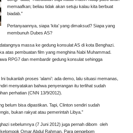
memaafkan; beliau tidak akan setuju kalau kita berbuat
biadab.”
Pertanyaannya, siapa ‘kita’ yang dimaksud? Siapa yang
membunuh Dubes AS?
gan datangnya massa ke gedung konsulat AS di kota Benghazi.
a atas pembuatan film yang menghina Nabi Muhammad.
embawa RPG7 dan membardir gedung konsulat sehingga
Ini bukanlah proses ‘alami’: ada demo, lalu situasi memanas,
endiri menyatakan bahwa penyerangan itu terlihat sudah
ihan perhatian (CNN 13/9/2012).
belum bisa dipastikan. Tapi, Clinton sendiri sudah
gis, bukan rakyat atau pemerintah Libya.”
Benghazi sebelumnya (7 Juni 2012) juga pernah dibom oleh
itu kelompok Omar Abdul Rahman. Para pengebom