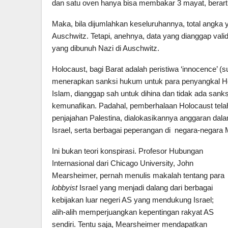
dan satu oven hanya bisa membakar 3 mayat, berarti
Maka, bila dijumlahkan keseluruhannya, total angka y
Auschwitz. Tetapi, anehnya, data yang dianggap valid
yang dibunuh Nazi di Auschwitz.
Holocaust, bagi Barat adalah peristiwa ‘innocence’ (s
menerapkan sanksi hukum untuk para penyangkal H
Islam, dianggap sah untuk dihina dan tidak ada san
kemunafikan. Padahal, pemberhalaan Holocaust tel
penjajahan Palestina, dialokasikannya anggaran da
Israel, serta berbagai peperangan di negara-negara M
Ini bukan teori konspirasi. Profesor Hubungan
Internasional dari Chicago University, John
Mearsheimer, pernah menulis makalah tentang para
lobbyist
Israel yang menjadi dalang dari berbagai
kebijakan luar negeri AS yang mendukung Israel;
alih-alih memperjuangkan kepentingan rakyat AS
sendiri. Tentu saja, Mearsheimer mendapatkan