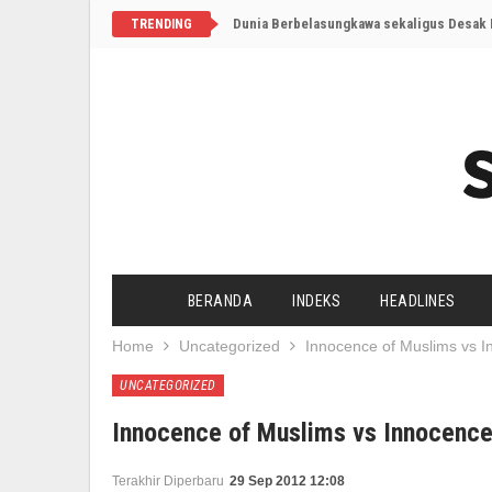
Dunia Berbelasungkawa sekaligus Desak I
TRENDING
BERANDA
INDEKS
HEADLINES
Home
Uncategorized
Innocence of Muslims vs I
UNCATEGORIZED
Innocence of Muslims vs Innocence 
Terakhir Diperbaru
29 Sep 2012 12:08