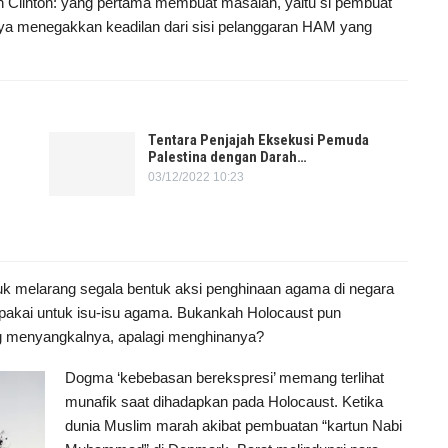
 Clinton: yang pertama membuat masalah, yaitu si pembuat
nya menegakkan keadilan dari sisi pelanggaran HAM yang
Tentara Penjajah Eksekusi Pemuda
Palestina dengan Darah…
03/12/2022 10:23
 melarang segala bentuk aksi penghinaan agama di negara
pakai untuk isu-isu agama. Bukankah Holocaust pun
ng menyangkalnya, apalagi menghinanya?
Dogma ‘kebebasan berekspresi’ memang terlihat
munafik saat dihadapkan pada Holocaust. Ketika
dunia Muslim marah akibat pembuatan “kartun Nabi