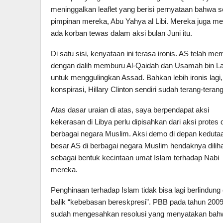
meninggalkan leaflet yang berisi pernyataan bahwa 
pimpinan mereka, Abu Yahya al Libi. Mereka juga me
ada korban tewas dalam aksi bulan Juni itu.
Di satu sisi, kenyataan ini terasa ironis. AS telah m
dengan dalih memburu Al-Qaidah dan Usamah bin Ladi
untuk menggulingkan Assad. Bahkan lebih ironis lagi, 
konspirasi, Hillary Clinton sendiri sudah terang-ter
Atas dasar uraian di atas, saya berpendapat aksi
kekerasan di Libya perlu dipisahkan dari aksi protes d
berbagai negara Muslim. Aksi demo di depan keduta
besar AS di berbagai negara Muslim hendaknya dilih
sebagai bentuk kecintaan umat Islam terhadap Nabi
mereka.
Penghinaan terhadap Islam tidak bisa lagi berlindung 
balik “kebebasan bereskpresi”. PBB pada tahun 200
sudah mengesahkan resolusi yang menyatakan bah