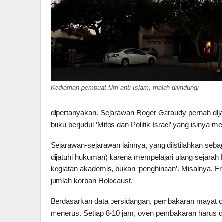
Kediaman pembuat film anti Islam, malah dilindungi
dipertanyakan. Sejarawan Roger Garaudy pernah dij
buku berjudul ‘Mitos dan Politik Israel’ yang isiny
Sejarawan-sejarawan lainnya, yang diistilahkan sebag
dijatuhi hukuman) karena mempelajari ulang sejarah 
kegiatan akademis, bukan ‘penghinaan’. Misalnya, F
jumlah korban Holocaust.
Berdasarkan data persidangan, pembakaran mayat or
menerus. Setiap 8-10 jam, oven pembakaran harus di