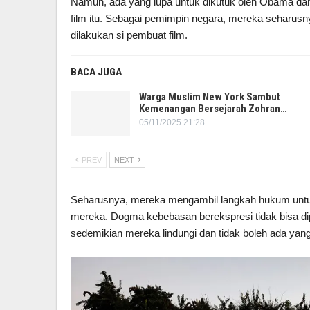
Namun, ada yang lupa untuk dikutuk oleh Obama dan
film itu. Sebagai pemimpin negara, mereka seharus
dilakukan si pembuat film.
BACA JUGA
Warga Muslim New York Sambut
Kemenangan Bersejarah Zohran…
05/11/2025 21:28
PREV
NEXT
Seharusnya, mereka mengambil langkah hukum untuk
mereka. Dogma kebebasan berekspresi tidak bisa di
sedemikian mereka lindungi dan tidak boleh ada ya