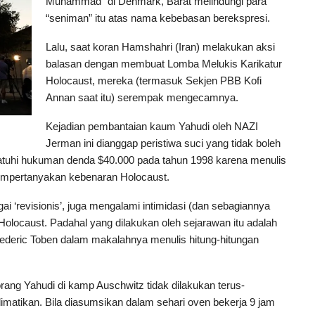
Muhammad” di Denmark, Barat melindungi para
“seniman” itu atas nama kebebasan berekspresi.
Lalu, saat koran Hamshahri (Iran) melakukan aksi
balasan dengan membuat Lomba Melukis Karikatur
Holocaust, mereka (termasuk Sekjen PBB Kofi
Annan saat itu) serempak mengecamnya.
Kejadian pembantaian kaum Yahudi oleh NAZI
Jerman ini dianggap peristiwa suci yang tidak boleh
atuhi hukuman denda $40.000 pada tahun 1998 karena menulis
a mempertanyakan kebenaran Holocaust.
ai ‘revisionis’, juga mengalami intimidasi (dan sebagiannya
Holocaust. Padahal yang dilakukan oleh sejarawan itu adalah
rederic Toben dalam makalahnya menulis hitung-hitungan
ang Yahudi di kamp Auschwitz tidak dilakukan terus-
matikan. Bila diasumsikan dalam sehari oven bekerja 9 jam