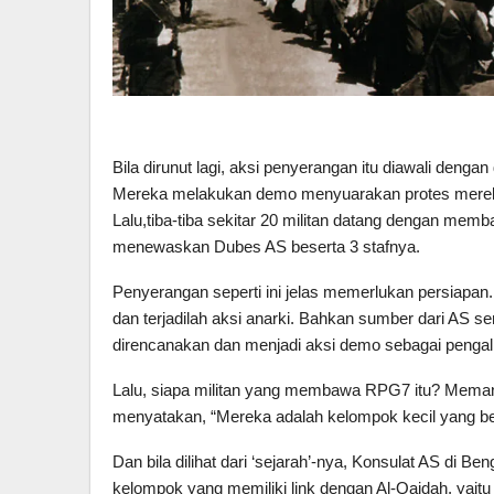
Bila dirunut lagi, aksi penyerangan itu diawali den
Mereka melakukan demo menyuarakan protes merek
Lalu,tiba-tiba sekitar 20 militan datang dengan m
menewaskan Dubes AS beserta 3 stafnya.
Penyerangan seperti ini jelas memerlukan persiapan. 
dan terjadilah aksi anarki. Bahkan sumber dari AS s
direncanakan dan menjadi aksi demo sebagai pengal
Lalu, siapa militan yang membawa RPG7 itu? Memang 
menyatakan, “Mereka adalah kelompok kecil yang ben
Dan bila dilihat dari ‘sejarah’-nya, Konsulat AS di 
kelompok yang memiliki link dengan Al-Qaidah, ya