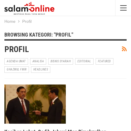
Home
Profil
BROWSING KATEGORI: "PROFIL"
PROFIL
AGENDA UMAT
ANALISA
BISNIS SYARIAH
EDITORIAL
FEATURED
GHAZWUL FIKRI
HEADLINES