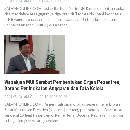
REDAKSI SALAM-ONLINE
01/04/2026 00:33
SALAM-ONLINE.COM: Ustaz Bachtiar Nasir (UBN) menyampaikan duka
cita mendalam atas gugurnya tiga prajurit Tentara Nasional Indonesia
(TNI) yang tergabung dalam misi perdamaian United Nations Interim
For,ce in Lebanon (UNIFIL) di Lebanon…
Wasekjen MUI Sambut Pembentukan Ditjen Pesantren,
Dorong Peningkatan Anggaran dan Tata Kelola
REDAKSI SALAM-ONLINE
23/10/2025 20:26
SALAM-ONLINE.COM: Pemerintah diperkirakan segera menerbitkan
Surat Keputusan Presiden (Keppres) tentang pembentukan Direktorat
Jenderal (Ditjen) Pesantren di Kementerian Agama. Kebijakan ini dinilai
sebagai langkah strategis dalam…