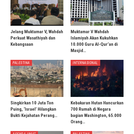
Jelang Muktamar V, Wahdah
Muktamar V Wahdah
Perkuat Wasathiyah dan
Islamiyah Akan Kukuhkan
Kebangsaan
10.000 Guru Al-Qur’an di
Masjid…
PALESTINA
INTERNASIONAL
Singkirkan 10 Juta Ton
Kebakaran Hutan Hancurkan
Puing, ‘Israel’ Hilangkan
700 Rumah di Negara
Bukti Kejahatan Perang…
bagian Washington, 65.000
Orang…
AGENDA UMAT
PALESTINA