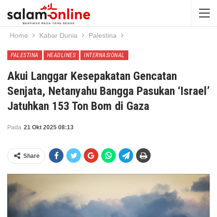
Home
Kabar Dunia
Palestina
PALESTINA
HEADLINES
INTERNASIONAL
Akui Langgar Kesepakatan Gencatan
Senjata, Netanyahu Bangga Pasukan ‘Israel’
Jatuhkan 153 Ton Bom di Gaza
Pada
21 Okt 2025 08:13
Share