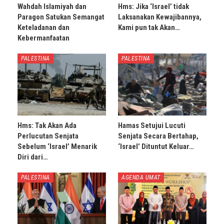
Wahdah Islamiyah dan
Hms: Jika ‘Israel’ tidak
Paragon Satukan Semangat
Laksanakan Kewajibannya,
Keteladanan dan
Kami pun tak Akan…
Kebermanfaatan
PALESTINA
PALESTINA
Hms: Tak Akan Ada
Hamas Setujui Lucuti
Perlucutan Senjata
Senjata Secara Bertahap,
Sebelum ‘Israel’ Menarik
‘Israel’ Dituntut Keluar…
Diri dari…
PALESTINA
AGENDA UMAT