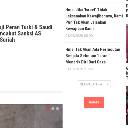
D
Hms: Jika ‘Israel’ Tidak
P
Laksanakan Kewajibannya, Kami
Pun Tak Akan Jalankan
ji Peran Turki & Saudi
Kewajiban Kami
ncabut Sanksi AS
01/08/2026 08:00
Suriah
Hms: Tak Akan Ada Perlucutan
Senjata Sebelum ‘Israel’
Menarik Diri Dari Gaza
G
31/07/2026 21:26
I
T
SELANJUTNYA ...
Indeks