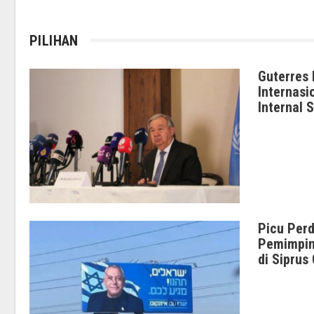
PILIHAN
Guterres
Internas
Internal 
Picu Per
Pemimpin 
di Sipru