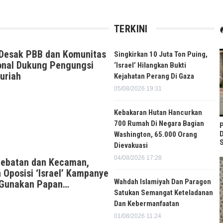
TERKINI
 Desak PBB dan Komunitas
Singkirkan 10 Juta Ton Puing,
ional Dukung Pengungsi
‘Israel’ Hilangkan Bukti
Suriah
Kejahatan Perang Di Gaza
05/08/2026 19:31
Kebakaran Hutan Hancurkan
700 Rumah Di Negara Bagian
P
D
Washington, 65.000 Orang
S
Dievakuasi
04/08/2026 17:28
debatan dan Kecaman,
Oposisi ‘Israel’ Kampanye
Wahdah Islamiyah Dan Paragon
s Gunakan Papan…
Satukan Semangat Keteladanan
Dan Kebermanfaatan
01/08/2026 11:24