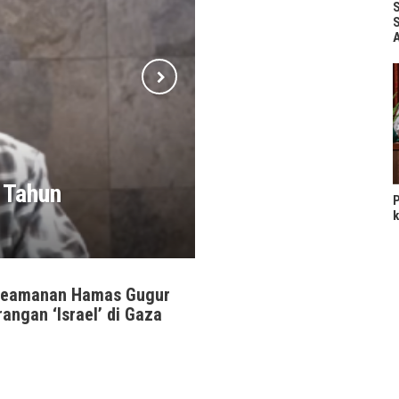
S
S
 Tahun
P
k
Keamanan Hamas Gugur
angan ‘Israel’ di Gaza