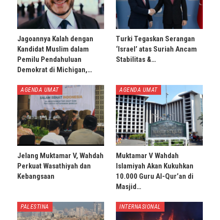
Jagoannya Kalah dengan
Turki Tegaskan Serangan
Kandidat Muslim dalam
‘Israel’ atas Suriah Ancam
Pemilu Pendahuluan
Stabilitas &…
Demokrat di Michigan,…
AGENDA UMAT
AGENDA UMAT
Jelang Muktamar V, Wahdah
Muktamar V Wahdah
Perkuat Wasathiyah dan
Islamiyah Akan Kukuhkan
Kebangsaan
10.000 Guru Al-Qur’an di
Masjid…
PALESTINA
INTERNASIONAL