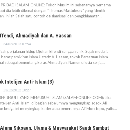
RIBADI SALAM-ONLINE: Tokoh Muslim ini sebenarnya bernama
api dia lebih dikenal dengan “Thomas Mattulessy” yang identik
n. Inilah Salah satu contoh deislamisasi dan pengkhianatan…
Effendi, Ahmadiyah dan A. Hassan
24/02/2013 07:54
ah perjalanan hidup Djohan Effendi sungguh unik. Sejak muda ia
berat pemikiran Islam Ustadz A. Hassan, tokoh Persatuan Islam
enal sebagai penentang keras Ahmadiyah. Namun di usia senja,…
 Intelijen Anti-Islam (3)
13/12/2012 10:27
ER JESUIT YANG MEMUSUHI ISLAM (SALAM-ONLINE.COM): Jika
telijen Anti-Islam' di bagian sebelumnya mengungkap sosok Ali
an ketiga ini menyingkap kader atau penerusnya Ali Moertopo, yaitu…
 Alami Siksaan, Ulama & Masyarakat Saudi Sambut