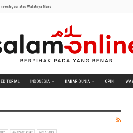
nvestigasi atas Wafatnya Mursi
EDITORIAL
INDONESIA
KABAR DUNIA
OPINI
WA
URED
GHAZWUL FIKRI
HEADLINES