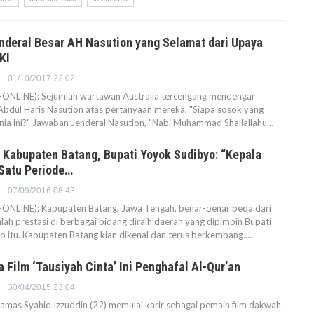
deral Besar AH Nasution yang Selamat dari Upaya
KI
01/10/2017 22:02
NLINE): Sejumlah wartawan Australia tercengang mendengar
Abdul Haris Nasution atas pertanyaan mereka, "Siapa sosok yang
nia ini?" Jawaban Jenderal Nasution, "Nabi Muhammad Shallallahu…
 Kabupaten Batang, Bupati Yoyok Sudibyo: “Kepala
Satu Periode…
07/09/2016 08:43
NLINE): Kabupaten Batang, Jawa Tengah, benar-benar beda dari
ah prestasi di berbagai bidang diraih daerah yang dipimpin Bupati
o itu. Kabupaten Batang kian dikenal dan terus berkembang.…
Film ‘Tausiyah Cinta’ Ini Penghafal Al-Qur’an
30/04/2015 23:04
as Syahid Izzuddin (22) memulai karir sebagai pemain film dakwah.