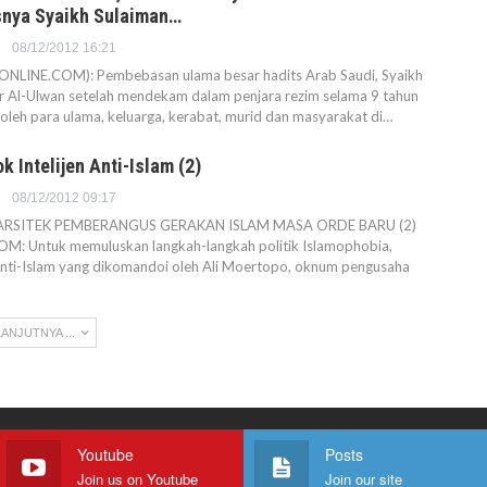
nya Syaikh Sulaiman…
08/12/2012 16:21
LINE.COM): Pembebasan ulama besar hadits Arab Saudi, Syaikh
ir Al-Ulwan setelah mendekam dalam penjara rezim selama 9 tahun
oleh para ulama, keluarga, kerabat, murid dan masyarakat di…
 Intelijen Anti-Islam (2)
08/12/2012 09:17
ARSITEK PEMBERANGUS GERAKAN ISLAM MASA ORDE BARU (2)
: Untuk memuluskan langkah-langkah politik Islamophobia,
anti-Islam yang dikomandoi oleh Ali Moertopo, oknum pengusaha
ANJUTNYA ...
Youtube
Posts
Join us on Youtube
Join our site