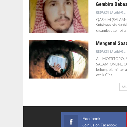
Gembira Bebas
REDAKSI SALAM-ONLINE
QASHIM (SALAM-ON
Sulaiman bin Nash
disambut gembira 
Mengenal Sosok
REDAKSI SALAM-ONLINE
ALI MOERTOPO, 
SALAM-ONLINE.COM
kelompok militer 
etnik Cina,…
SEL
Facebook
Join us on Facebook