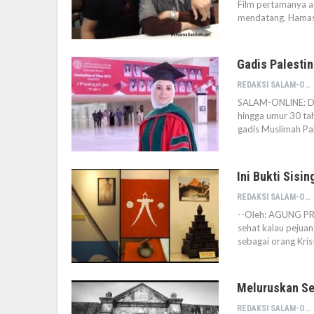
Film pertamanya a
mendatang. Hamas 
Gadis Palestin
REDAKSI SALAM-ONLINE
SALAM-ONLINE: Di
hingga umur 30 tah
gadis Muslimah Pa
Ini Bukti Sisi
REDAKSI SALAM-ONLINE
--Oleh: AGUNG PRI
sehat kalau pejuan
sebagai orang Kri
Meluruskan Se
REDAKSI SALAM-ONLINE