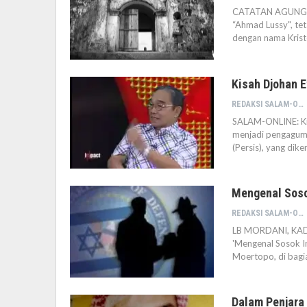
CATATAN AGUNG P
“Ahmad Lussy", tet
dengan nama Kriste
Kisah Djohan 
REDAKSI SALAM-ONLINE
SALAM-ONLINE: Kis
menjadi pengagum 
(Persis), yang dik
Mengenal Sosok
REDAKSI SALAM-ONLINE
LB MORDANI, KAD
'Mengenal Sosok In
Moertopo, di bagi
Dalam Penjara