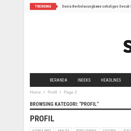
Dunia Berbelasungkawa sekaligus Desak I
TRENDING
BERANDA
INDEKS
HEADLINES
Home
Profil
Page 2
BROWSING KATEGORI: "PROFIL"
PROFIL
AGENDA UMAT
ANALISA
BISNIS SYARIAH
EDITORIAL
FEAT