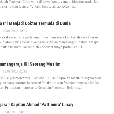
dalah Tausiyah Cinta yang dijadwalkan tayang di bioskop pada Juni
Syahid dan ibunya, Yulyani, begitu akrab. Ditemui…
a Ini Menjadi Dokter Termuda di Dunia
12/06/2014 19:49
 saat seseorang pada umumnya menyelesaikan kuliah kedokteran
un atau paling tidak di akhir usia 20-an menjelang 30 tahun, tetapi
lestina ini memulai sekolah kedokterannya pada usia 14…
ngamangaraja XII Seorang Muslim
19/08/2013 01:19
BADI (Historivator)-- SALAM-ONLINE: Apakah masuk di logika akal
g-pejuang Indonesia seperti Pattimura dan Sisingamangaraja XII itu
sten Protestan memerangi Kerajaan Protestan Belanda…
jarah Kapitan Ahmad ‘Pattimura’ Lussy
25/02/2013 08:39