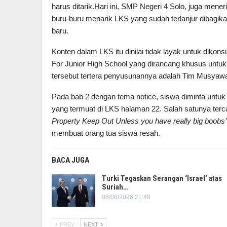
harus ditarik.Hari ini, SMP Negeri 4 Solo, juga men
buru-buru menarik LKS yang sudah terlanjur dibagi
baru.
Konten dalam LKS itu dinilai tidak layak untuk diko
For Junior High School yang dirancang khusus un
tersebut tertera penyusunannya adalah Tim Musyaw
Pada bab 2 dengan tema notice, siswa diminta untu
yang termuat di LKS halaman 22. Salah satunya terc
Property Keep Out Unless you have really big boobs’
membuat orang tua siswa resah.
BACA JUGA
Turki Tegaskan Serangan ‘Israel’ atas
Suriah…
06/08/2026 21:48
PREV
NEXT