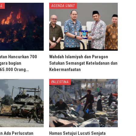
AL
AGENDA UMAT
utan Hancurkan 700
Wahdah Islamiyah dan Paragon
gara bagian
Satukan Semangat Keteladanan dan
 65.000 Orang…
Kebermanfaatan
PALESTINA
an Ada Perlucutan
Hamas Setujui Lucuti Senjata