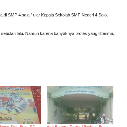
da di SMP 4 saja,” ujar Kepala Sekolah SMP Negeri 4 Solo,
 sebulan lalu. Namun karena banyaknya protes yang diterima,
isnya Soal Buku SD
Ada Bintang Porno Miyabi di Buku