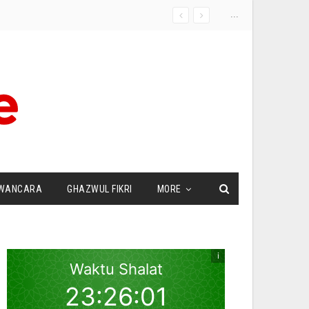
...
WANCARA
GHAZWUL FIKRI
MORE