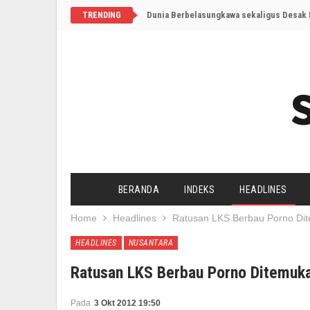
Dunia Berbelasungkawa sekaligus Desak I
TRENDING
BERANDA
INDEKS
HEADLINES
Home
Headlines
Ratusan LKS Berbau Porno Dit
HEADLINES
NUSANTARA
Ratusan LKS Berbau Porno Ditemuka
Pada
3 Okt 2012 19:50