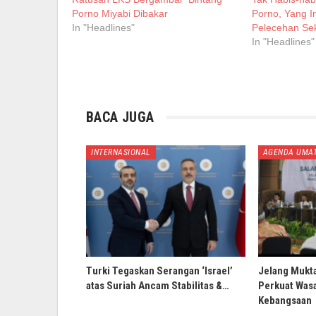
Porno Miyabi Dibakar
Porno, Yang In
In "Headlines"
Pelecehan Se
In "Headlines"
BACA JUGA
INTERNASIONAL
AGENDA UMA
Turki Tegaskan Serangan ‘Israel’
Jelang Mukt
atas Suriah Ancam Stabilitas &…
Perkuat Wasa
Kebangsaan