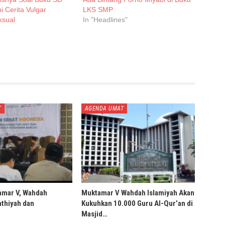
i Cerita Vulgar
LKS SMP
ksual
In "Headlines"
T
AGENDA UMAT
amar V, Wahdah
Muktamar V Wahdah Islamiyah Akan
thiyah dan
Kukuhkan 10.000 Guru Al-Qur’an di
Masjid…