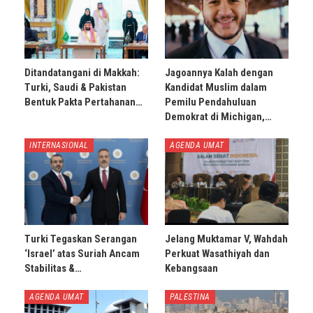
Ditandatangani di Makkah:
Jagoannya Kalah dengan
Turki, Saudi & Pakistan
Kandidat Muslim dalam
Bentuk Pakta Pertahanan…
Pemilu Pendahuluan
Demokrat di Michigan,…
INTERNASIONAL
AGENDA UMAT
Turki Tegaskan Serangan
Jelang Muktamar V, Wahdah
‘Israel’ atas Suriah Ancam
Perkuat Wasathiyah dan
Stabilitas &…
Kebangsaan
AGENDA UMAT
PALESTINA