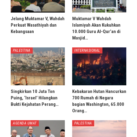
Jelang Muktamar V, Wahdah
Muktamar V Wahdah
Perkuat Wasathiyah dan
Islamiyah Akan Kukuhkan
Kebangsaan
10.000 Guru Al-Qur’an di
Masjid…
PALESTINA
INTERNASIONAL
Singkirkan 10 Juta Ton
Kebakaran Hutan Hancurkan
Puing, ‘Israel’ Hilangkan
700 Rumah di Negara
Bukti Kejahatan Perang…
bagian Washington, 65.000
Orang…
AGENDA UMAT
PALESTINA