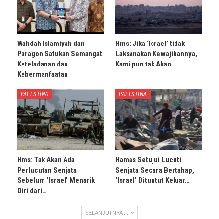
Wahdah Islamiyah dan
Hms: Jika ‘Israel’ tidak
Paragon Satukan Semangat
Laksanakan Kewajibannya,
Keteladanan dan
Kami pun tak Akan…
Kebermanfaatan
PALESTINA
PALESTINA
Hms: Tak Akan Ada
Hamas Setujui Lucuti
Perlucutan Senjata
Senjata Secara Bertahap,
Sebelum ‘Israel’ Menarik
‘Israel’ Dituntut Keluar…
Diri dari…
SELANJUTNYA ...