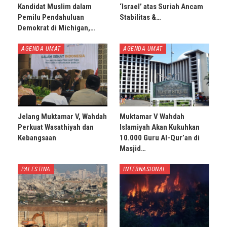
Kandidat Muslim dalam
‘Israel’ atas Suriah Ancam
Pemilu Pendahuluan
Stabilitas &…
Demokrat di Michigan,…
AGENDA UMAT
AGENDA UMAT
Jelang Muktamar V, Wahdah
Muktamar V Wahdah
Perkuat Wasathiyah dan
Islamiyah Akan Kukuhkan
Kebangsaan
10.000 Guru Al-Qur’an di
Masjid…
PALESTINA
INTERNASIONAL