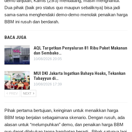
demo lanjutan, Kamis (29/3) mendatang, masih menghantui.
Dua pihak (baik pro status quo maupun sebaliknya) bisa jadi
sama-sama menghendaki demo-demo menolak penaikan harga
BBM ini rusuh dan berdarah.
BACA JUGA
AQL Targetkan Penyaluran 81 Ribu Paket Makanan
dan Sembako…
10/08/2026 20:05
MUI DKI Jakarta Ingatkan Bahaya Hoaks, Tekankan
Tabayyun di…
10/08/2026 17:39
PREV
NEXT
Pihak pertama bertujuan, keinginan untuk menaikkan harga
BBM tetap berjalan sebagaimana skenario. Dengan rusuh, ada
alasan untuk “melumpuhkan” demo, dan penaikan harga BBM
pun dapat dilakukan tanpa hambatan berarti. Pihak satunya lagi