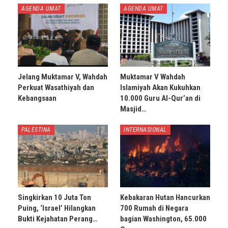
AGENDA UMAT
AGENDA UMAT
Jelang Muktamar V, Wahdah
Muktamar V Wahdah
Perkuat Wasathiyah dan
Islamiyah Akan Kukuhkan
Kebangsaan
10.000 Guru Al-Qur’an di
Masjid…
PALESTINA
INTERNASIONAL
Singkirkan 10 Juta Ton
Kebakaran Hutan Hancurkan
Puing, ‘Israel’ Hilangkan
700 Rumah di Negara
Bukti Kejahatan Perang…
bagian Washington, 65.000