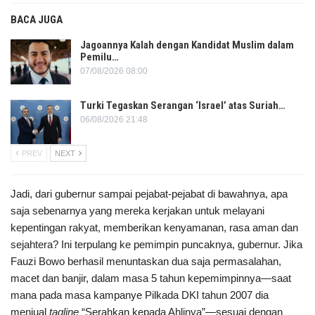
BACA JUGA
Jagoannya Kalah dengan Kandidat Muslim dalam
Pemilu…
07/08/2026 08:00
Turki Tegaskan Serangan ‘Israel’ atas Suriah…
06/08/2026 21:48
PREV
NEXT
Jadi, dari gubernur sampai pejabat-pejabat di bawahnya, apa
saja sebenarnya yang mereka kerjakan untuk melayani
kepentingan rakyat, memberikan kenyamanan, rasa aman dan
sejahtera? Ini terpulang ke pemimpin puncaknya, gubernur. Jika
Fauzi Bowo berhasil menuntaskan dua saja permasalahan,
macet dan banjir, dalam masa 5 tahun kepemimpinnya—saat
mana pada masa kampanye Pilkada DKI tahun 2007 dia
menjual
tagline
“Serahkan kepada Ahlinya”—sesuai dengan