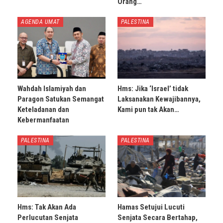
Orang…
AGENDA UMAT
PALESTINA
Wahdah Islamiyah dan
Hms: Jika ‘Israel’ tidak
Paragon Satukan Semangat
Laksanakan Kewajibannya,
Keteladanan dan
Kami pun tak Akan…
Kebermanfaatan
PALESTINA
PALESTINA
Hms: Tak Akan Ada
Hamas Setujui Lucuti
Perlucutan Senjata
Senjata Secara Bertahap,