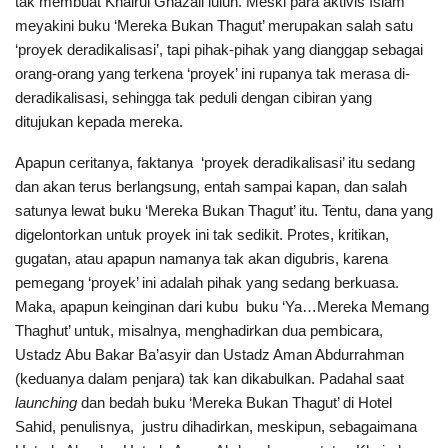
tak membuat Khairul Ghazali luluh. Meski para aktivis Islam
meyakini buku ‘Mereka Bukan Thagut’ merupakan salah satu
‘proyek deradikalisasi’, tapi pihak-pihak yang dianggap sebagai
orang-orang yang terkena ‘proyek’ ini rupanya tak merasa di-
deradikalisasi, sehingga tak peduli dengan cibiran yang
ditujukan kepada mereka.
Apapun ceritanya, faktanya ‘proyek deradikalisasi’ itu sedang
dan akan terus berlangsung, entah sampai kapan, dan salah
satunya lewat buku ‘Mereka Bukan Thagut’ itu. Tentu, dana yang
digelontorkan untuk proyek ini tak sedikit. Protes, kritikan,
gugatan, atau apapun namanya tak akan digubris, karena
pemegang ‘proyek’ ini adalah pihak yang sedang berkuasa.
Maka, apapun keinginan dari kubu buku ‘Ya…Mereka Memang
Thaghut’ untuk, misalnya, menghadirkan dua pembicara,
Ustadz Abu Bakar Ba’asyir dan Ustadz Aman Abdurrahman
(keduanya dalam penjara) tak kan dikabulkan. Padahal saat
launching
dan bedah buku ‘Mereka Bukan Thagut’ di Hotel
Sahid, penulisnya, justru dihadirkan, meskipun, sebagaimana