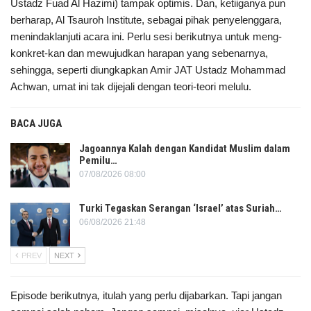
Ustadz Fuad Al Hazimi) tampak optimis. Dan, ketiiganya pun
berharap, Al Tsauroh Institute, sebagai pihak penyelenggara,
menindaklanjuti acara ini. Perlu sesi berikutnya untuk meng-
konkret-kan dan mewujudkan harapan yang sebenarnya,
sehingga, seperti diungkapkan Amir JAT Ustadz Mohammad
Achwan, umat ini tak dijejali dengan teori-teori melulu.
BACA JUGA
Jagoannya Kalah dengan Kandidat Muslim dalam
Pemilu…
07/08/2026 08:00
Turki Tegaskan Serangan ‘Israel’ atas Suriah…
06/08/2026 21:48
PREV
NEXT
Episode berikutnya
,
itulah yang perlu dijabarkan. Tapi jangan