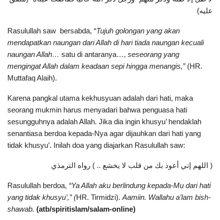
عليه)
Rasulullah saw bersabda, “
Tujuh golongan yang akan
mendapatkan naungan dari Allah di hari tiada naungan kecuali
naungan Allah…
satu di antaranya…,
seseorang yang
mengingat Allah dalam keadaan sepi hingga menangis,”
(HR.
Muttafaq Alaih).
Karena pangkal utama kekhusyuan adalah dari hati, maka
seorang mukmin harus menyadari bahwa penguasa hati
sesungguhnya adalah Allah. Jika dia ingin khusyu’ hendaklah
senantiasa berdoa kepada-Nya agar dijauhkan dari hati yang
tidak khusyu’. Inilah doa yang diajarkan Rasulullah saw:
( اللهم إني أعوذ بك من قلب لا يخشع .. ) رواه الترمذي
Rasulullah berdoa,
“Ya Allah aku berlindung kepada-Mu dari hati
yang tidak khusyu’,” (
HR. Tirmidzi).
Aamiin. Wallahu a’lam bish-
shawab.
(atb/spiritislam/salam-online)