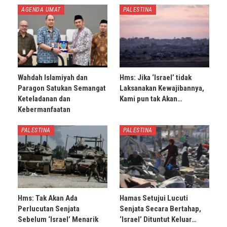
AGENDA UMAT
PALESTINA
Wahdah Islamiyah dan
Hms: Jika ‘Israel’ tidak
Paragon Satukan Semangat
Laksanakan Kewajibannya,
Keteladanan dan
Kami pun tak Akan…
Kebermanfaatan
PALESTINA
PALESTINA
Hms: Tak Akan Ada
Hamas Setujui Lucuti
Perlucutan Senjata
Senjata Secara Bertahap,
Sebelum ‘Israel’ Menarik
‘Israel’ Dituntut Keluar…