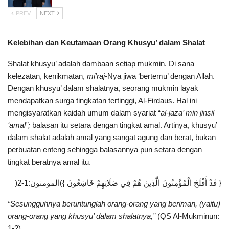
PREV
NEXT
Kelebihan dan Keutamaan Orang Khusyu’ dalam Shalat
Shalat khusyu’ adalah dambaan setiap mukmin. Di sana
kelezatan, kenikmatan,
mi’raj-
Nya jiwa ‘bertemu’ dengan Allah.
Dengan khusyu’ dalam shalatnya, seorang mukmin layak
mendapatkan surga tingkatan tertinggi, Al-Firdaus. Hal ini
mengisyaratkan kaidah umum dalam syariat “
al-jaza’ min jinsil
‘amal”;
balasan itu setara dengan tingkat amal. Artinya, khusyu’
dalam shalat adalah amal yang sangat agung dan berat, bukan
perbuatan enteng sehingga balasannya pun setara dengan
tingkat beratnya amal itu.
{ قَدْ أَفْلَحَ الْمُؤْمِنُونَ الَّذِينَ هُمْ فِي صَلَاتِهِمْ خَاشِعُونَ })المؤمنون:1-2(
“Sesungguhnya beruntunglah orang-orang yang beriman, (yaitu)
orang-orang yang khusyu’ dalam shalatnya,”
(QS Al-Mukminun:
1-2)