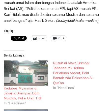
musuh umat Islam dan bangsa Indonesia adalah Amerika
Serikat (AS). “Polisi bukan musuh FPI, tapi AS musuh FPI.
Kami tidak mau diadu domba sesama Muslim dan sesama
anak bangsa,” ujar Habib Selon.
(itoday/detik/salam-online)
Sharing:
Email
Print
Berita Lainnya
Rusuh di Mako Brimob:
Tahanan tak Terima
Perlakuan Aparat, Polri
Bantah Ada Pelecehan Al-
Qur’an
In "Headlines"
Kedubes Myanmar di
Jakarta Dilempari Bom
Molotov, Polisi Olah TKP
In "Headlines"