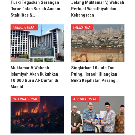
Turki Tegaskan Serangan
Jelang Muktamar V, Wahdah
‘Israel’ atas Suriah Ancam
Perkuat Wasathiyah dan
Stabilitas &…
Kebangsaan
AGENDA UMAT
PALESTINA
Muktamar V Wahdah
Singkirkan 10 Juta Ton
Islamiyah Akan Kukuhkan
Puing, ‘Israel’ Hilangkan
10.000 Guru Al-Qur’an di
Bukti Kejahatan Perang…
Masjid…
INTERNASIONAL
AGENDA UMAT