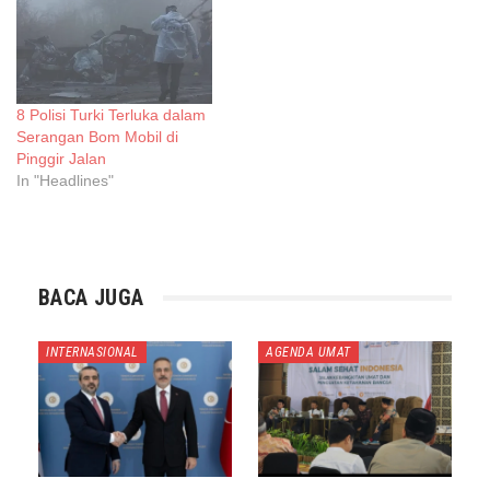
8 Polisi Turki Terluka dalam
Serangan Bom Mobil di
Pinggir Jalan
In "Headlines"
BACA JUGA
INTERNASIONAL
AGENDA UMAT