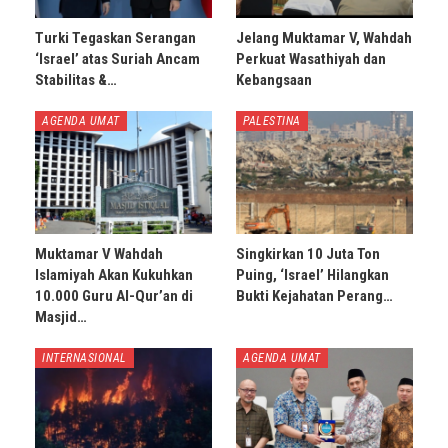
Turki Tegaskan Serangan
Jelang Muktamar V, Wahdah
‘Israel’ atas Suriah Ancam
Perkuat Wasathiyah dan
Stabilitas &…
Kebangsaan
AGENDA UMAT
PALESTINA
Muktamar V Wahdah
Singkirkan 10 Juta Ton
Islamiyah Akan Kukuhkan
Puing, ‘Israel’ Hilangkan
10.000 Guru Al-Qur’an di
Bukti Kejahatan Perang…
Masjid…
INTERNASIONAL
AGENDA UMAT