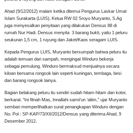
Ahad (9/12/2012) malam ketika ditemui Pengurus Laskar Umat
Islam Surakarta (LUIS), Ketua RW 02 Sroyo Muryanto, S.Ag
juga menyesalkan penyitaan yang dilakukan Densus 88 di
rumah Nur Hadi. Densus menyita 3 barang bukti, yaitu 1 peluru
seukuran 1,5 cm, 1 ruyung dan Jaket/Kaos seragam LUIS.
Kepada Pengurus LUIS, Muryanto bersumpah bahwa peluru itu
adalah temuan dari sampah, mengingat Winduro bekerja
sebagai pemulung. Winduro bermaksud menjualnya secara
kiloan bersama rongsok lain seperti kuningan, tembaga, besi
dan barang rongsok lainya.
Bagian belakang peluru itu sendiri sudah hitam-hitam dan kotor,
berkarat. “Ini fitnah Mas, Innallahi samii’un ‘aliim,” ujar Muryanto
sembari memperlihatkan surat penangkapan Winduro dengan
No. Pol : SP-KAP/73/XII/2012/Densus yang diterima Ahad, 9
Desember 2012.