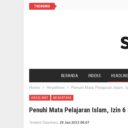
TRENDING
BERANDA
INDEKS
HEADLIN
Home
Headlines
Penuhi Mata Pelajaran Islam, Iz
SALAM CHANNEL
YAA SALAAM
HEADLINES
NUSANTARA
AGENDA UMAT
HIDUP SEHAT
Penuhi Mata Pelajaran Islam, Izin 6 
Terakhir Diperbaru
20 Jan 2013 06:07