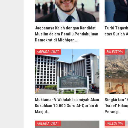
Jagoannya Kalah dengan Kandidat
Turki Tegask
Muslim dalam Pemilu Pendahuluan
atas Suriah 
Demokrat di Michigan,…
AGENDA UMAT
PALESTINA
Muktamar V Wahdah Islamiyah Akan
Singkirkan 1
Kukuhkan 10.000 Guru Al-Qur’an di
‘Israel’ Hila
Masjid…
Perang…
AGENDA UMAT
PALESTINA