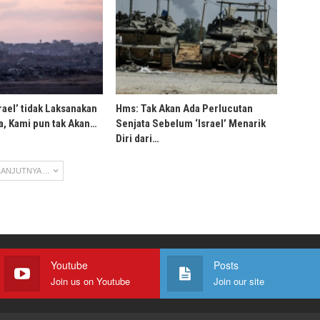
rael’ tidak Laksanakan
Hms: Tak Akan Ada Perlucutan
, Kami pun tak Akan…
Senjata Sebelum ‘Israel’ Menarik
Diri dari…
ANJUTNYA ...
Youtube
Posts
Join us on Youtube
Join our site