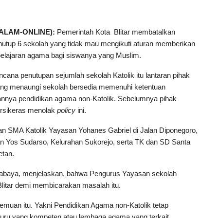
SALAM-ONLINE):
Pemerintah Kota Blitar membatalkan
nutup 6 sekolah yang tidak mau mengikuti aturan memberikan
elajaran agama bagi siswanya yang Muslim.
ncana penutupan sejumlah sekolah Katolik itu lantaran pihak
ng menaungi sekolah bersedia memenuhi ketentuan
annya pendidikan agama non-Katolik. Sebelumnya pihak
rsikeras menolak
policy
ini.
n SMA Katolik Yayasan Yohanes Gabriel di Jalan Diponegoro,
n Yos Sudarso, Kelurahan Sukorejo, serta TK dan SD Santa
etan.
rabaya, menjelaskan, bahwa Pengurus Yayasan sekolah
itar demi membicarakan masalah itu.
emuan itu. Yakni Pendidikan Agama non-Katolik tetap
guru yang kompeten atau lembaga agama yang terkait.