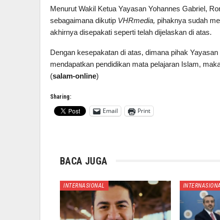
Menurut Wakil Ketua Yayasan Yohannes Gabriel, Ro
sebagaimana dikutip
VHRmedia,
pihaknya sudah men
akhirnya disepakati seperti telah dijelaskan di atas.
Dengan kesepakatan di atas, dimana pihak Yayasan
mendapatkan pendidikan mata pelajaran Islam, maka P
(
salam-online
)
Sharing:
Email
Print
BACA JUGA
INTERNASIONAL
INTERNASION