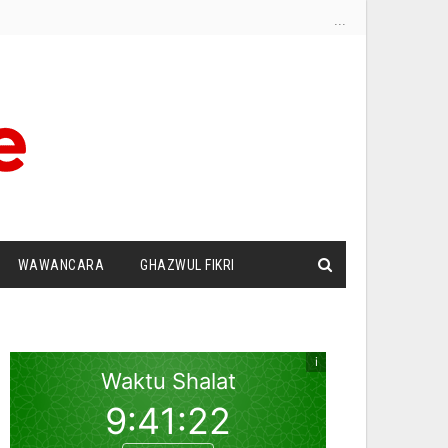
...
WAWANCARA
GHAZWUL FIKRI
I
SURAT PEMBACA
ZIONISME
DUT PANDANG
SILATURRAHIM