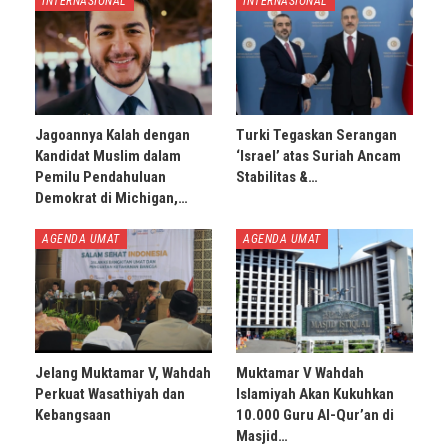
INTERNASIONAL
INTERNASIONAL
Jagoannya Kalah dengan
Turki Tegaskan Serangan
Kandidat Muslim dalam
‘Israel’ atas Suriah Ancam
Pemilu Pendahuluan
Stabilitas &…
Demokrat di Michigan,…
AGENDA UMAT
AGENDA UMAT
Jelang Muktamar V, Wahdah
Muktamar V Wahdah
Perkuat Wasathiyah dan
Islamiyah Akan Kukuhkan
Kebangsaan
10.000 Guru Al-Qur’an di
Masjid…