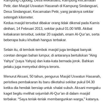
Kampung Cigodeg, Desa Mekarbaru, Kampung Kecamatan
Petir, dan Masjid Uswatun Hasanah di Kampung Sindangsari,
Desa Sindangsari, Kecamatan Petir, yang jaraknya sekitar
setengah kilometer.
Kedua masjid tersebut dibakar orang tidak dikenal pada Kamis
dinihari, 14 Februari 2013, sekitar pukul 01.00 WIB. Akibat
kebakaran tersebut, sekitar 20 sajadah, enam Al-Qur’an, serta
beberapa buku khutbah hangus terbakar.
Selain itu, di tembok-tembok masjid juga terdapat banyak
coretan dengan bahan lumpur, di antaranya bertuliskan “Aing
Yahya” (saya Yahya) dan kata-kata bernada jorok. Bahkan
pelaku juga menyebut dirinya teroris.
Menurut Aksani, 50 tahun, pengurus Masjid Uswatun Hasanah,
peristiwa pembakaran itu baru diketahui sekitar pukul 04.30
ketika dia hendak bersiap untuk shalat subuh. Aksani mengaku
kaget begitu melihat sejumlah Al-Qur’an di dalam masjid
terbakar. “Saya teriak-teriak membangunkan warga,” katanya.