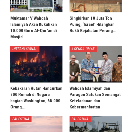
Muktamar V Wahdah
Singkirkan 10 Juta Ton
Islamiyah Akan Kukuhkan
Puing, ‘Israel’ Hilangkan
10.000 Guru Al-Qur’an di
Bukti Kejahatan Perang…
Masjid…
INTERNASIONAL
AGENDA UMAT
Kebakaran Hutan Hancurkan
Wahdah Islamiyah dan
700 Rumah di Negara
Paragon Satukan Semangat
bagian Washington, 65.000
Keteladanan dan
Orang…
Kebermanfaatan
PALESTINA
PALESTINA