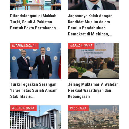
Ditandatangani di Makkah:
Jagoannya Kalah dengan
Turki, Saudi & Pakistan
Kandidat Muslim dalam
Bentuk Pakta Pertahanan…
Pemilu Pendahuluan
Demokrat di Michigan,…
INTERNASIONAL
AGENDA UMAT
Turki Tegaskan Serangan
Jelang Muktamar V, Wahdah
‘Israel’ atas Suriah Ancam
Perkuat Wasathiyah dan
Stabilitas &…
Kebangsaan
AGENDA UMAT
PALESTINA