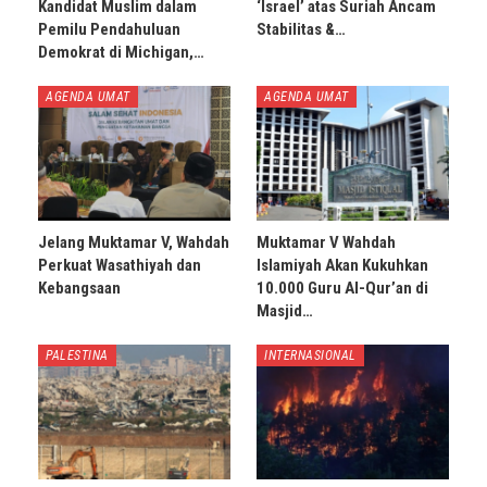
Kandidat Muslim dalam
‘Israel’ atas Suriah Ancam
Pemilu Pendahuluan
Stabilitas &…
Demokrat di Michigan,…
AGENDA UMAT
AGENDA UMAT
Jelang Muktamar V, Wahdah
Muktamar V Wahdah
Perkuat Wasathiyah dan
Islamiyah Akan Kukuhkan
Kebangsaan
10.000 Guru Al-Qur’an di
Masjid…
PALESTINA
INTERNASIONAL