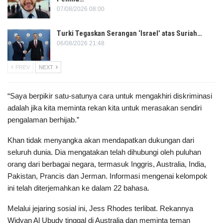
07/08/2026 08:00
Turki Tegaskan Serangan ‘Israel’ atas Suriah…
06/08/2026 21:48
PREV
NEXT
“Saya berpikir satu-satunya cara untuk mengakhiri diskriminasi
adalah jika kita meminta rekan kita untuk merasakan sendiri
pengalaman berhijab.”
Khan tidak menyangka akan mendapatkan dukungan dari
seluruh dunia. Dia mengatakan telah dihubungi oleh puluhan
orang dari berbagai negara, termasuk Inggris, Australia, India,
Pakistan, Prancis dan Jerman. Informasi mengenai kelompok
ini telah diterjemahkan ke dalam 22 bahasa.
Melalui jejaring sosial ini, Jess Rhodes terlibat. Rekannya
Widyan Al Ubudy tinggal di Australia dan meminta teman