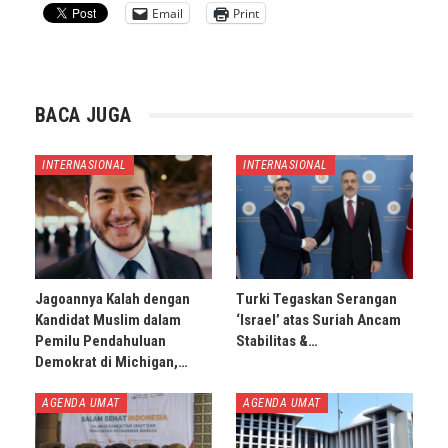
Email
Print
BACA JUGA
INTERNASIONAL
INTERNASIONAL
Jagoannya Kalah dengan
Turki Tegaskan Serangan
Kandidat Muslim dalam
‘Israel’ atas Suriah Ancam
Pemilu Pendahuluan
Stabilitas &…
Demokrat di Michigan,…
AGENDA UMAT
AGENDA UMAT