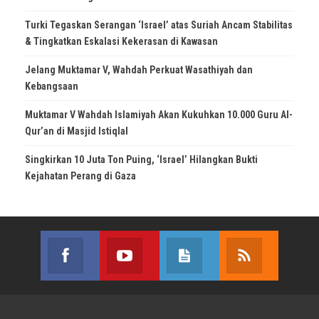
Turki Tegaskan Serangan ‘Israel’ atas Suriah Ancam Stabilitas
& Tingkatkan Eskalasi Kekerasan di Kawasan
Jelang Muktamar V, Wahdah Perkuat Wasathiyah dan
Kebangsaan
Muktamar V Wahdah Islamiyah Akan Kukuhkan 10.000 Guru Al-
Qur’an di Masjid Istiqlal
Singkirkan 10 Juta Ton Puing, ‘Israel’ Hilangkan Bukti
Kejahatan Perang di Gaza
Facebook
Youtube
Posts
RSS
Join us on Facebook
Join us on Youtube
Join our site
Subscribe 