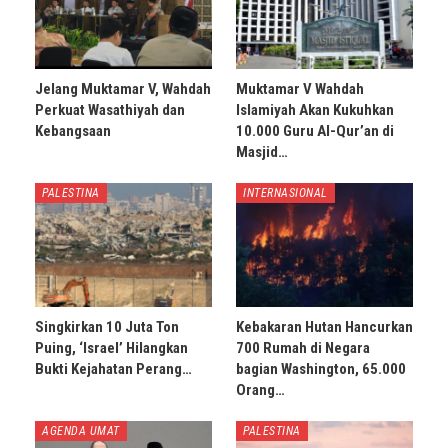
Jelang Muktamar V, Wahdah
Muktamar V Wahdah
Perkuat Wasathiyah dan
Islamiyah Akan Kukuhkan
Kebangsaan
10.000 Guru Al-Qur’an di
Masjid…
PALESTINA
INTERNASIONAL
Singkirkan 10 Juta Ton
Kebakaran Hutan Hancurkan
Puing, ‘Israel’ Hilangkan
700 Rumah di Negara
Bukti Kejahatan Perang…
bagian Washington, 65.000
Orang…
AGENDA UMAT
PALESTINA