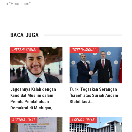
In "Headlines"
BACA JUGA
INTERNASIONAL
INTERNASIONAL
Jagoannya Kalah dengan
Turki Tegaskan Serangan
Kandidat Muslim dalam
‘Israel’ atas Suriah Ancam
Pemilu Pendahuluan
Stabilitas &…
Demokrat di Michigan,…
AGENDA UMAT
AGENDA UMAT