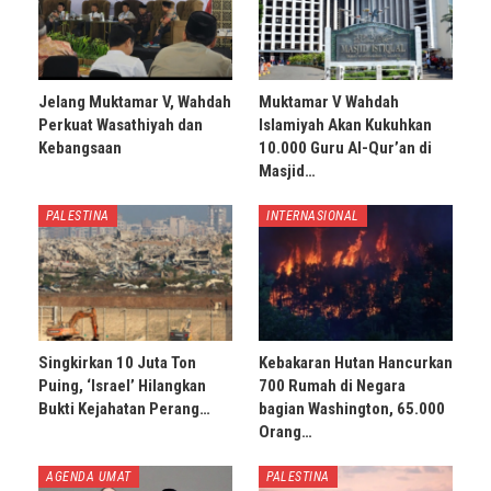
Jelang Muktamar V, Wahdah
Muktamar V Wahdah
Perkuat Wasathiyah dan
Islamiyah Akan Kukuhkan
Kebangsaan
10.000 Guru Al-Qur’an di
Masjid…
PALESTINA
INTERNASIONAL
Singkirkan 10 Juta Ton
Kebakaran Hutan Hancurkan
Puing, ‘Israel’ Hilangkan
700 Rumah di Negara
Bukti Kejahatan Perang…
bagian Washington, 65.000
Orang…
AGENDA UMAT
PALESTINA