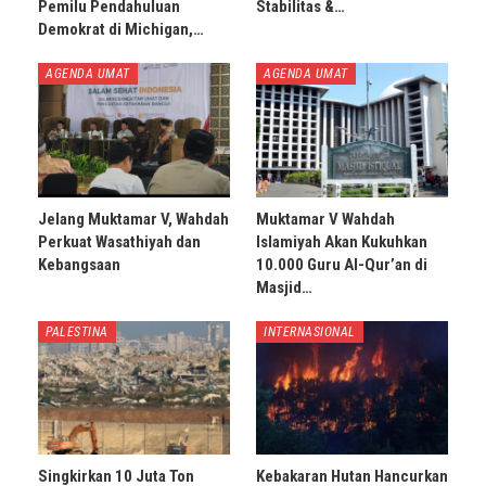
Pemilu Pendahuluan
Stabilitas &…
Demokrat di Michigan,…
AGENDA UMAT
AGENDA UMAT
Jelang Muktamar V, Wahdah
Muktamar V Wahdah
Perkuat Wasathiyah dan
Islamiyah Akan Kukuhkan
Kebangsaan
10.000 Guru Al-Qur’an di
Masjid…
PALESTINA
INTERNASIONAL
Singkirkan 10 Juta Ton
Kebakaran Hutan Hancurkan