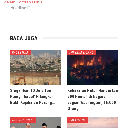
dalam Sorotan Dunia
In "Headlines"
BACA JUGA
PALESTINA
INTERNASIONAL
Singkirkan 10 Juta Ton
Kebakaran Hutan Hancurkan
Puing, ‘Israel’ Hilangkan
700 Rumah di Negara
Bukti Kejahatan Perang…
bagian Washington, 65.000
Orang…
AGENDA UMAT
PALESTINA