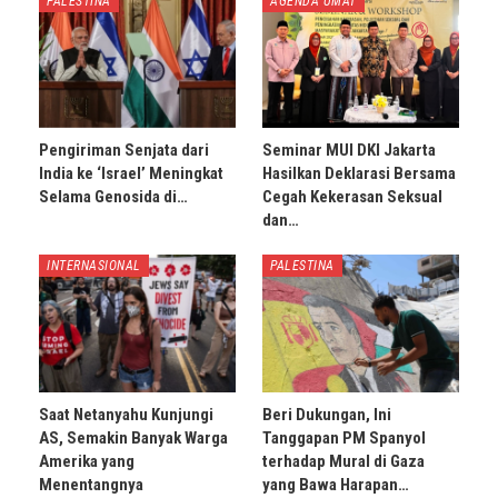
PALESTINA
AGENDA UMAT
Pengiriman Senjata dari
Seminar MUI DKI Jakarta
India ke ‘Israel’ Meningkat
Hasilkan Deklarasi Bersama
Selama Genosida di…
Cegah Kekerasan Seksual
dan…
INTERNASIONAL
PALESTINA
Saat Netanyahu Kunjungi
Beri Dukungan, Ini
AS, Semakin Banyak Warga
Tanggapan PM Spanyol
Amerika yang
terhadap Mural di Gaza
Menentangnya
yang Bawa Harapan…