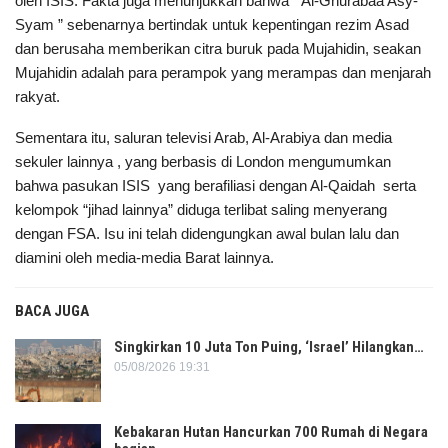
oleh ISIS. Fakta juga menunjukkan bahwa ” Al-Ghurabaa Asy-
Syam ” sebenarnya bertindak untuk kepentingan rezim Asad
dan berusaha memberikan citra buruk pada Mujahidin, seakan
Mujahidin adalah para perampok yang merampas dan menjarah
rakyat.
Sementara itu, saluran televisi Arab, Al-Arabiya dan media
sekuler lainnya , yang berbasis di London mengumumkan
bahwa pasukan ISIS yang berafiliasi dengan Al-Qaidah serta
kelompok “jihad lainnya” diduga terlibat saling menyerang
dengan FSA. Isu ini telah didengungkan awal bulan lalu dan
diamini oleh media-media Barat lainnya.
BACA JUGA
Singkirkan 10 Juta Ton Puing, ‘Israel’ Hilangkan…
05/08/2026 19:31
Kebakaran Hutan Hancurkan 700 Rumah di Negara