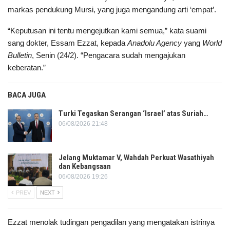
markas pendukung Mursi, yang juga mengandung arti ‘empat’.
“Keputusan ini tentu mengejutkan kami semua,” kata suami
sang dokter, Essam Ezzat, kepada
Anadolu Agency
yang
World
Bulletin
, Senin (24/2). “Pengacara sudah mengajukan
keberatan.”
BACA JUGA
Turki Tegaskan Serangan ‘Israel’ atas Suriah…
06/08/2026 21:48
Jelang Muktamar V, Wahdah Perkuat Wasathiyah
dan Kebangsaan
06/08/2026 19:26
PREV
NEXT
Ezzat menolak tudingan pengadilan yang mengatakan istrinya