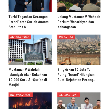
Turki Tegaskan Serangan
Jelang Muktamar V, Wahdah
‘Israel’ atas Suriah Ancam
Perkuat Wasathiyah dan
Stabilitas &…
Kebangsaan
AGENDA UMAT
PALESTINA
Muktamar V Wahdah
Singkirkan 10 Juta Ton
Islamiyah Akan Kukuhkan
Puing, ‘Israel’ Hilangkan
10.000 Guru Al-Qur’an di
Bukti Kejahatan Perang…
Masjid…
INTERNASIONAL
AGENDA UMAT