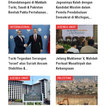
Ditandatangani di Makkah:
Jagoannya Kalah dengan
Turki, Saudi & Pakistan
Kandidat Muslim dalam
Bentuk Pakta Pertahanan…
Pemilu Pendahuluan
Demokrat di Michigan,…
INTERNASIONAL
AGENDA UMAT
Turki Tegaskan Serangan
Jelang Muktamar V, Wahdah
‘Israel’ atas Suriah Ancam
Perkuat Wasathiyah dan
Stabilitas &…
Kebangsaan
AGENDA UMAT
PALESTINA