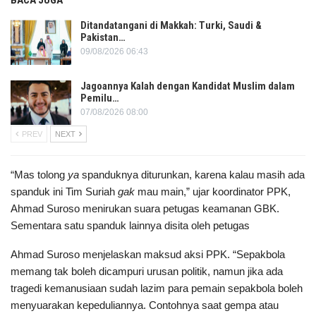
BACA JUGA
Ditandatangani di Makkah: Turki, Saudi &
Pakistan…
09/08/2026 06:43
Jagoannya Kalah dengan Kandidat Muslim dalam
Pemilu…
07/08/2026 08:00
PREV
NEXT
“Mas tolong
ya
spanduknya diturunkan, karena kalau masih ada
spanduk ini Tim Suriah
gak
mau main,” ujar koordinator PPK,
Ahmad Suroso menirukan suara petugas keamanan GBK.
Sementara satu spanduk lainnya disita oleh petugas
Ahmad Suroso menjelaskan maksud aksi PPK. “Sepakbola
memang tak boleh dicampuri urusan politik, namun jika ada
tragedi kemanusiaan sudah lazim para pemain sepakbola boleh
menyuarakan kepeduliannya. Contohnya saat gempa atau