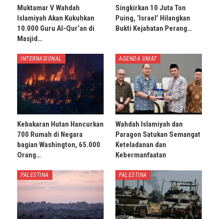
Muktamar V Wahdah
Singkirkan 10 Juta Ton
Islamiyah Akan Kukuhkan
Puing, ‘Israel’ Hilangkan
10.000 Guru Al-Qur’an di
Bukti Kejahatan Perang…
Masjid…
INTERNASIONAL
AGENDA UMAT
Kebakaran Hutan Hancurkan
Wahdah Islamiyah dan
700 Rumah di Negara
Paragon Satukan Semangat
bagian Washington, 65.000
Keteladanan dan
Orang…
Kebermanfaatan
PALESTINA
PALESTINA