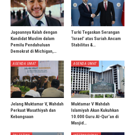
Jagoannya Kalah dengan
Turki Tegaskan Serangan
Kandidat Muslim dalam
‘Israel’ atas Suriah Ancam
Pemilu Pendahuluan
Stabilitas &…
Demokrat di Michigan,…
AGENDA UMAT
AGENDA UMAT
Jelang Muktamar V, Wahdah
Muktamar V Wahdah
Perkuat Wasathiyah dan
Islamiyah Akan Kukuhkan
Kebangsaan
10.000 Guru Al-Qur’an di
Masjid…