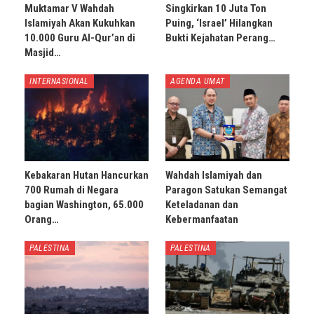
Muktamar V Wahdah
Singkirkan 10 Juta Ton
Islamiyah Akan Kukuhkan
Puing, ‘Israel’ Hilangkan
10.000 Guru Al-Qur’an di
Bukti Kejahatan Perang…
Masjid…
INTERNASIONAL
AGENDA UMAT
Kebakaran Hutan Hancurkan
Wahdah Islamiyah dan
700 Rumah di Negara
Paragon Satukan Semangat
bagian Washington, 65.000
Keteladanan dan
Orang…
Kebermanfaatan
PALESTINA
PALESTINA