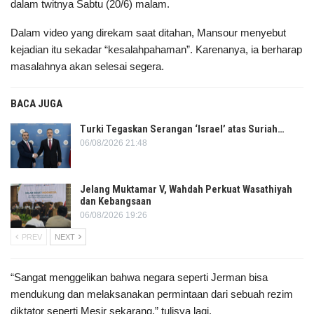
dalam twitnya Sabtu (20/6) malam.
Dalam video yang direkam saat ditahan, Mansour menyebut
kejadian itu sekadar “kesalahpahaman”. Karenanya, ia berharap
masalahnya akan selesai segera.
BACA JUGA
Turki Tegaskan Serangan ‘Israel’ atas Suriah…
06/08/2026 21:48
Jelang Muktamar V, Wahdah Perkuat Wasathiyah
dan Kebangsaan
06/08/2026 19:26
PREV
NEXT
“Sangat menggelikan bahwa negara seperti Jerman bisa
mendukung dan melaksanakan permintaan dari sebuah rezim
diktator seperti Mesir sekarang,” tulisya lagi.