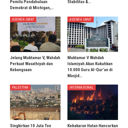
Pemilu Pendahuluan
Stabilitas &…
Demokrat di Michigan,…
AGENDA UMAT
AGENDA UMAT
Jelang Muktamar V, Wahdah
Muktamar V Wahdah
Perkuat Wasathiyah dan
Islamiyah Akan Kukuhkan
Kebangsaan
10.000 Guru Al-Qur’an di
Masjid…
PALESTINA
INTERNASIONAL
Singkirkan 10 Juta Ton
Kebakaran Hutan Hancurkan