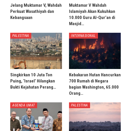
Jelang Muktamar V, Wahdah
Muktamar V Wahdah
Perkuat Wasathiyah dan
Islamiyah Akan Kukuhkan
Kebangsaan
10.000 Guru Al-Qur’an di
Masjid…
PALESTINA
INTERNASIONAL
Singkirkan 10 Juta Ton
Kebakaran Hutan Hancurkan
Puing, ‘Israel’ Hilangkan
700 Rumah di Negara
Bukti Kejahatan Perang…
bagian Washington, 65.000
Orang…
AGENDA UMAT
PALESTINA