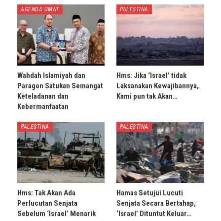
AGENDA UMAT
PALESTINA
Wahdah Islamiyah dan
Hms: Jika ‘Israel’ tidak
Paragon Satukan Semangat
Laksanakan Kewajibannya,
Keteladanan dan
Kami pun tak Akan…
Kebermanfaatan
PALESTINA
PALESTINA
Hms: Tak Akan Ada
Hamas Setujui Lucuti
Perlucutan Senjata
Senjata Secara Bertahap,
Sebelum ‘Israel’ Menarik
‘Israel’ Dituntut Keluar…