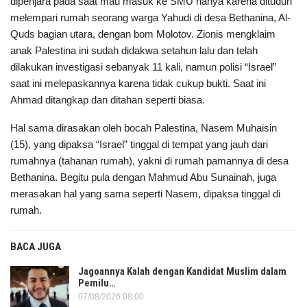
dipenjara pada saat mau masuk ke SMU hanya karena dituduh
melempari rumah seorang warga Yahudi di desa Bethanina, Al-
Quds bagian utara, dengan bom Molotov. Zionis mengklaim
anak Palestina ini sudah didakwa setahun lalu dan telah
dilakukan investigasi sebanyak 11 kali, namun polisi “Israel”
saat ini melepaskannya karena tidak cukup bukti. Saat ini
Ahmad ditangkap dan ditahan seperti biasa.
Hal sama dirasakan oleh bocah Palestina, Nasem Muhaisin
(15), yang dipaksa “Israel” tinggal di tempat yang jauh dari
rumahnya (tahanan rumah), yakni di rumah pamannya di desa
Bethanina. Begitu pula dengan Mahmud Abu Sunainah, juga
merasakan hal yang sama seperti Nasem, dipaksa tinggal di
rumah.
BACA JUGA
Jagoannya Kalah dengan Kandidat Muslim dalam
Pemilu…
07/08/2026 08:00