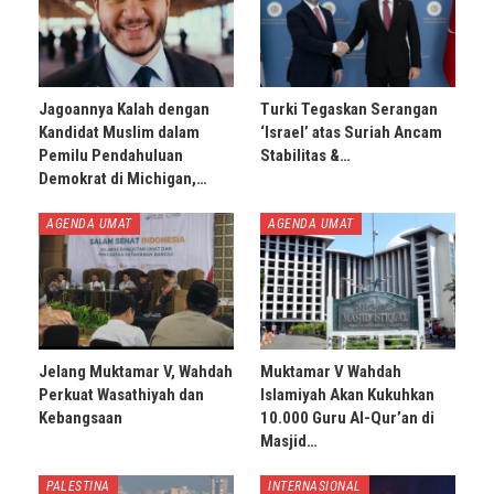
Jagoannya Kalah dengan
Turki Tegaskan Serangan
Kandidat Muslim dalam
‘Israel’ atas Suriah Ancam
Pemilu Pendahuluan
Stabilitas &…
Demokrat di Michigan,…
AGENDA UMAT
AGENDA UMAT
Jelang Muktamar V, Wahdah
Muktamar V Wahdah
Perkuat Wasathiyah dan
Islamiyah Akan Kukuhkan
Kebangsaan
10.000 Guru Al-Qur’an di
Masjid…
PALESTINA
INTERNASIONAL