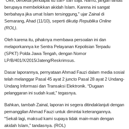
“Oke, berbeda pendapat itu sah- sah saja. Namu, jangan lantas
berupaya membelokkan akidah Islam. Karena ini sangat
berbahaya jika umat Islam tersinggung,” ujar Zainal di
Semarang, Ahad (11/10), seperti dikutip
Republika Online
(ROL)
.
Oleh karena itu, pihaknya membawa persoalan ini dan
melaporkannya ke Sentra Pelayanan Kepolisian Terpadu
(SPKT) Polda Jawa Tengah, dengan Nomor
LP/B/401/X/2015/Jateng/Reskrimsus.
Dasar laporannya, pernyataan Ahmad Fauzi dalam media sosial
telah melanggar Pasal 45 ayat 2 juncto Pasal 28 ayat 2 Undang-
Undang Informasi dan Transaksi Elektronik. “Dugaan
pelanggaran ini sudah kuat,” tegasnya.
Bahkan, tambah Zainal, laporan ini segera ditindaklanjuti dengan
pemanggilan Ahmad Fauzi untuk dimintai keterangannya.
“Sekali lagi, maksud kami supaya tidak main-main dengan
akidah Islam,” tandasnya. (ROL)