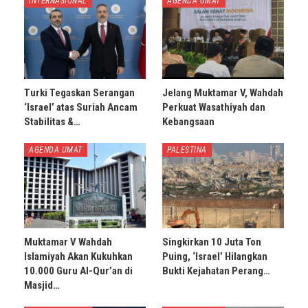
INTERNASIONAL
AGENDA UMAT
Turki Tegaskan Serangan
Jelang Muktamar V, Wahdah
‘Israel’ atas Suriah Ancam
Perkuat Wasathiyah dan
Stabilitas &…
Kebangsaan
AGENDA UMAT
PALESTINA
Muktamar V Wahdah
Singkirkan 10 Juta Ton
Islamiyah Akan Kukuhkan
Puing, ‘Israel’ Hilangkan
10.000 Guru Al-Qur’an di
Bukti Kejahatan Perang…
Masjid…