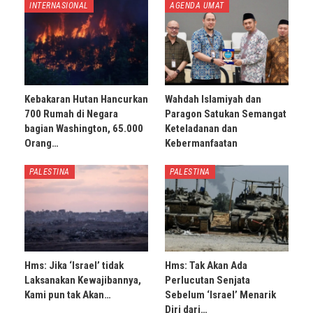
INTERNASIONAL
AGENDA UMAT
Kebakaran Hutan Hancurkan
Wahdah Islamiyah dan
700 Rumah di Negara
Paragon Satukan Semangat
bagian Washington, 65.000
Keteladanan dan
Orang…
Kebermanfaatan
PALESTINA
PALESTINA
Hms: Jika ‘Israel’ tidak
Hms: Tak Akan Ada
Laksanakan Kewajibannya,
Perlucutan Senjata
Kami pun tak Akan…
Sebelum ‘Israel’ Menarik
Diri dari…