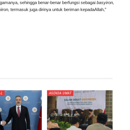
mu agamanya, sehingga benar-benar berfungsi sebagai
basyiron,
iiron,
termasuk juga dirinya untuk beriman kepadaAllah,”
AL
AGENDA UMAT