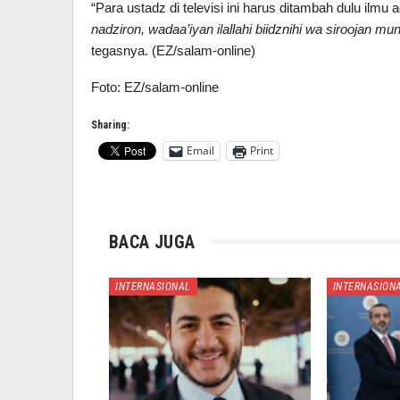
“Para ustadz di televisi ini harus ditambah dulu il
nadziron, wadaa’iyan ilallahi biidznihi wa siroojan mun
tegasnya. (EZ/salam-online)
Foto: EZ/salam-online
Sharing:
Email
Print
BACA JUGA
INTERNASIONAL
INTERNASION