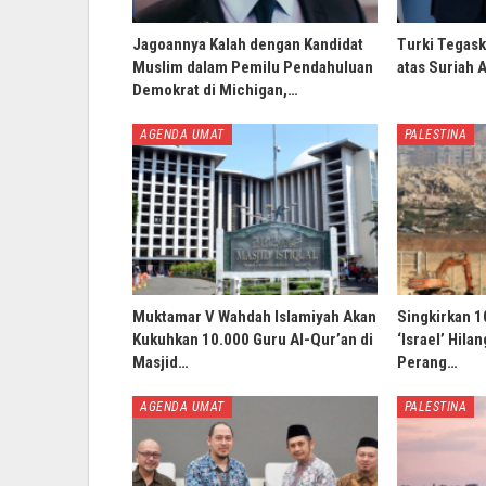
Jagoannya Kalah dengan Kandidat
Turki Tegask
Muslim dalam Pemilu Pendahuluan
atas Suriah 
Demokrat di Michigan,…
AGENDA UMAT
PALESTINA
Muktamar V Wahdah Islamiyah Akan
Singkirkan 1
Kukuhkan 10.000 Guru Al-Qur’an di
‘Israel’ Hila
Masjid…
Perang…
AGENDA UMAT
PALESTINA