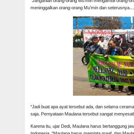
“Janganlah orang-orang Mu’min mengambil orang-oran
meninggalkan orang-orang Mu’min dan seterusnya…,” 
“Jadi buat apa ayat tersebut ada, dan selama cera
saja. Pernyataan Maulana tersebut sangat menyesatk
Karena itu, ujar Dedi, Maulana harus bertanggung j
Indonesia. “Maulana harus meminta maaf, dan Maula