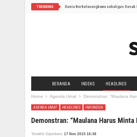
Dunia Berbelasungkawa sekaligus Desak I
TRENDING
BERANDA
INDEKS
HEADLINES
Home
Agenda Umat
Demonstran: “Maulana Har
AGENDA UMAT
HEADLINES
INDONESIA
Demonstran: “Maulana Harus Minta 
Terakhir Diperbaru
17 Nov 2015 16:38