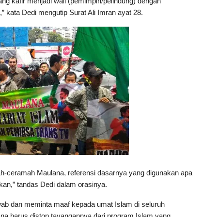
g kafir menjadi wali (pemimpin/pelindung) dengan
kata Dedi mengutip Surat Ali Imran ayat 28.
mah-ceramah Maulana, referensi dasarnya yang digunakan apa
an,” tandas Dedi dalam orasinya.
awab dan meminta maaf kepada umat Islam di seluruh
na harus distop tayangannya dari program Islam yang