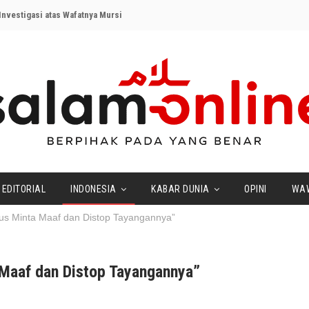
nvestigasi atas Wafatnya Mursi
EDITORIAL
INDONESIA
KABAR DUNIA
OPINI
WA
us Minta Maaf dan Distop Tayangannya”
Maaf dan Distop Tayangannya”