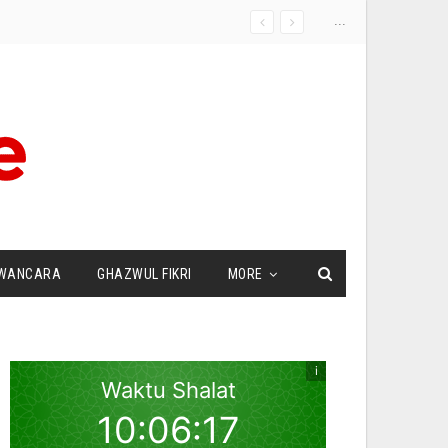
...
WANCARA
GHAZWUL FIKRI
MORE