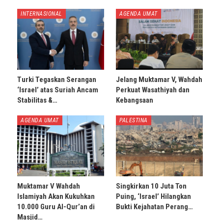
INTERNASIONAL
AGENDA UMAT
Turki Tegaskan Serangan
Jelang Muktamar V, Wahdah
‘Israel’ atas Suriah Ancam
Perkuat Wasathiyah dan
Stabilitas &…
Kebangsaan
AGENDA UMAT
PALESTINA
Muktamar V Wahdah
Singkirkan 10 Juta Ton
Islamiyah Akan Kukuhkan
Puing, ‘Israel’ Hilangkan
10.000 Guru Al-Qur’an di
Bukti Kejahatan Perang…
Masjid…