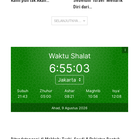
Kami pun tak Akan…
Sebelum ‘Israel’ Menarik
Diri dari…
SELANJUTNYA ...