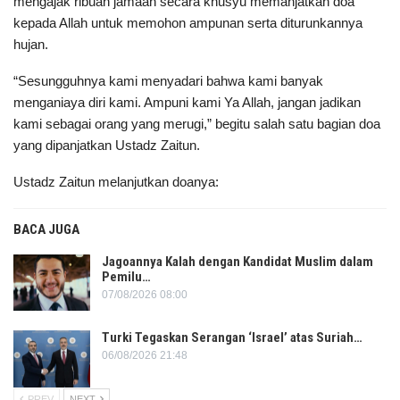
mengajak ribuan jamaah secara khusyu memanjatkan doa
kepada Allah untuk memohon ampunan serta diturunkannya
hujan.
“Sesungguhnya kami menyadari bahwa kami banyak
menganiaya diri kami. Ampuni kami Ya Allah, jangan jadikan
kami sebagai orang yang merugi,” begitu salah satu bagian doa
yang dipanjatkan Ustadz Zaitun.
Ustadz Zaitun melanjutkan doanya:
BACA JUGA
Jagoannya Kalah dengan Kandidat Muslim dalam
Pemilu…
07/08/2026 08:00
Turki Tegaskan Serangan ‘Israel’ atas Suriah…
06/08/2026 21:48
PREV
NEXT