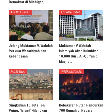
Demokrat di Michigan,…
AGENDA UMAT
AGENDA UMAT
Jelang Muktamar V, Wahdah
Muktamar V Wahdah
Perkuat Wasathiyah dan
Islamiyah Akan Kukuhkan
Kebangsaan
10.000 Guru Al-Qur’an di
Masjid…
PALESTINA
INTERNASIONAL
Singkirkan 10 Juta Ton
Kebakaran Hutan Hancurkan
Puing, ‘Israel’ Hilangkan
700 Rumah di Negara