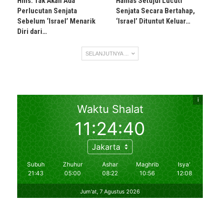
Hms: Tak Akan Ada
Hamas Setujui Lucuti
Perlucutan Senjata
Senjata Secara Bertahap,
Sebelum ‘Israel’ Menarik
‘Israel’ Dituntut Keluar…
Diri dari…
SELANJUTNYA ...