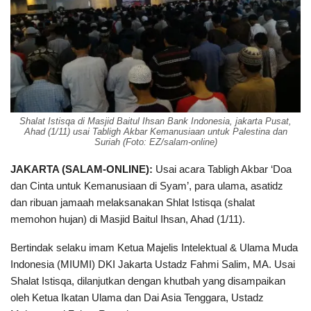
Shalat Istisqa di Masjid Baitul Ihsan Bank Indonesia, jakarta Pusat,
Ahad (1/11) usai Tabligh Akbar Kemanusiaan untuk Palestina dan
Suriah (Foto: EZ/salam-online)
JAKARTA (
SALAM-ONLINE
)
:
Usai acara Tabligh Akbar ‘Doa
dan Cinta untuk Kemanusiaan di Syam’, para ulama, asatidz
dan ribuan jamaah melaksanakan Shlat Istisqa (shalat
memohon hujan) di Masjid Baitul Ihsan, Ahad (1/11).
Bertindak selaku imam Ketua Majelis Intelektual & Ulama Muda
Indonesia (MIUMI) DKI Jakarta Ustadz Fahmi Salim, MA. Usai
Shalat Istisqa, dilanjutkan dengan khutbah yang disampaikan
oleh Ketua Ikatan Ulama dan Dai Asia Tenggara, Ustadz