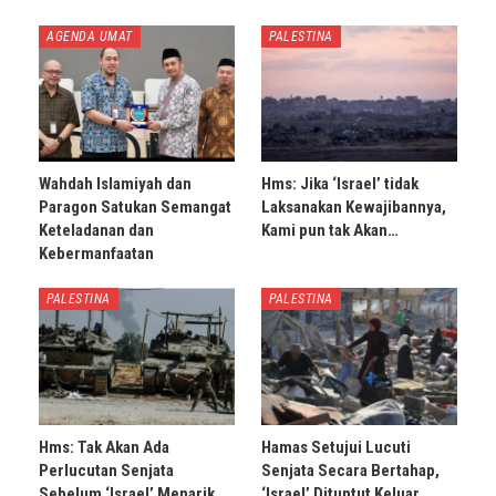
AGENDA UMAT
PALESTINA
Wahdah Islamiyah dan
Hms: Jika ‘Israel’ tidak
Paragon Satukan Semangat
Laksanakan Kewajibannya,
Keteladanan dan
Kami pun tak Akan…
Kebermanfaatan
PALESTINA
PALESTINA
Hms: Tak Akan Ada
Hamas Setujui Lucuti
Perlucutan Senjata
Senjata Secara Bertahap,
Sebelum ‘Israel’ Menarik
‘Israel’ Dituntut Keluar…