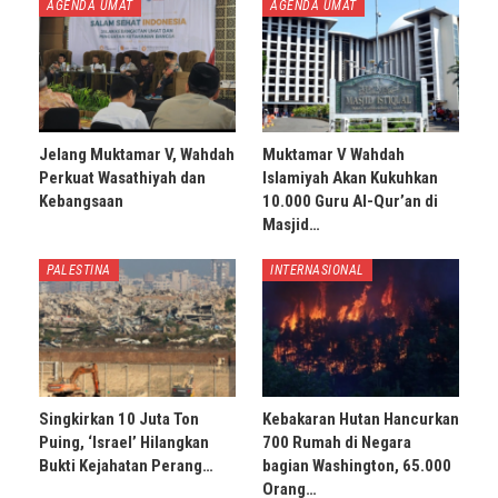
AGENDA UMAT
AGENDA UMAT
Jelang Muktamar V, Wahdah
Muktamar V Wahdah
Perkuat Wasathiyah dan
Islamiyah Akan Kukuhkan
Kebangsaan
10.000 Guru Al-Qur’an di
Masjid…
PALESTINA
INTERNASIONAL
Singkirkan 10 Juta Ton
Kebakaran Hutan Hancurkan
Puing, ‘Israel’ Hilangkan
700 Rumah di Negara
Bukti Kejahatan Perang…
bagian Washington, 65.000
Orang…