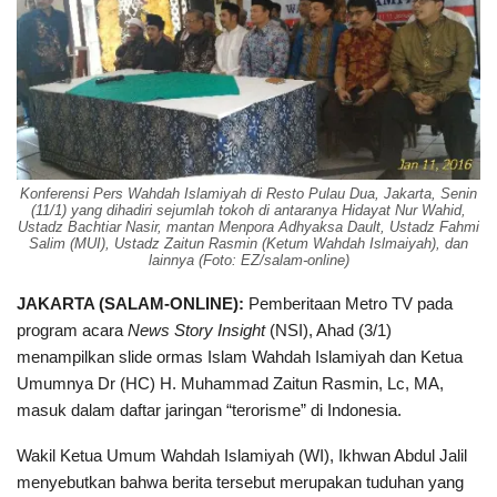
Konferensi Pers Wahdah Islamiyah di Resto Pulau Dua, Jakarta, Senin
(11/1) yang dihadiri sejumlah tokoh di antaranya Hidayat Nur Wahid,
Ustadz Bachtiar Nasir, mantan Menpora Adhyaksa Dault, Ustadz Fahmi
Salim (MUI), Ustadz Zaitun Rasmin (Ketum Wahdah Islmaiyah), dan
lainnya (Foto: EZ/salam-online)
JAKARTA (SALAM-ONLINE):
Pemberitaan Metro TV pada
program acara
News Story Insight
(NSI), Ahad (3/1)
menampilkan slide ormas Islam Wahdah Islamiyah dan Ketua
Umumnya Dr (HC) H. Muhammad Zaitun Rasmin, Lc, MA,
masuk dalam daftar jaringan “terorisme” di Indonesia.
Wakil Ketua Umum Wahdah Islamiyah (WI), Ikhwan Abdul Jalil
menyebutkan bahwa berita tersebut merupakan tuduhan yang