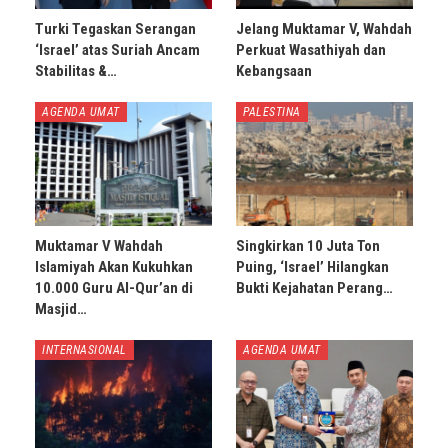
Turki Tegaskan Serangan
Jelang Muktamar V, Wahdah
‘Israel’ atas Suriah Ancam
Perkuat Wasathiyah dan
Stabilitas &…
Kebangsaan
AGENDA UMAT
PALESTINA
Muktamar V Wahdah
Singkirkan 10 Juta Ton
Islamiyah Akan Kukuhkan
Puing, ‘Israel’ Hilangkan
10.000 Guru Al-Qur’an di
Bukti Kejahatan Perang…
Masjid…
INTERNASIONAL
AGENDA UMAT