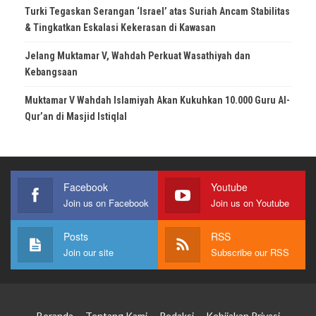
Turki Tegaskan Serangan ‘Israel’ atas Suriah Ancam Stabilitas
& Tingkatkan Eskalasi Kekerasan di Kawasan
Jelang Muktamar V, Wahdah Perkuat Wasathiyah dan
Kebangsaan
Muktamar V Wahdah Islamiyah Akan Kukuhkan 10.000 Guru Al-
Qur’an di Masjid Istiqlal
Facebook
Youtube
Join us on Facebook
Join us on Youtube
Posts
RSS
Join our site
Subscribe our RSS
Beranda
Tentang Kami
Redaksi
Kebijakan Privasi