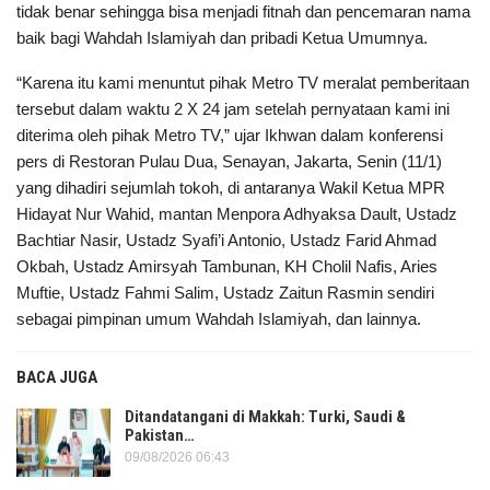
tidak benar sehingga bisa menjadi fitnah dan pencemaran nama
baik bagi Wahdah Islamiyah dan pribadi Ketua Umumnya.
“Karena itu kami menuntut pihak Metro TV meralat pemberitaan
tersebut dalam waktu 2 X 24 jam setelah pernyataan kami ini
diterima oleh pihak Metro TV,” ujar Ikhwan dalam konferensi
pers di Restoran Pulau Dua, Senayan, Jakarta, Senin (11/1)
yang dihadiri sejumlah tokoh, di antaranya Wakil Ketua MPR
Hidayat Nur Wahid, mantan Menpora Adhyaksa Dault, Ustadz
Bachtiar Nasir, Ustadz Syafi’i Antonio, Ustadz Farid Ahmad
Okbah, Ustadz Amirsyah Tambunan, KH Cholil Nafis, Aries
Muftie, Ustadz Fahmi Salim, Ustadz Zaitun Rasmin sendiri
sebagai pimpinan umum Wahdah Islamiyah, dan lainnya.
BACA JUGA
Ditandatangani di Makkah: Turki, Saudi &
Pakistan…
09/08/2026 06:43