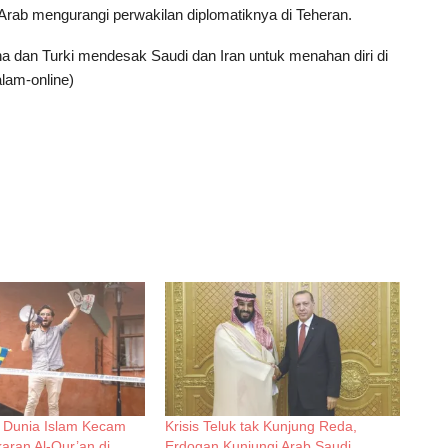
rab mengurangi perwakilan diplomatiknya di Teheran.
ina dan Turki mendesak Saudi dan Iran untuk menahan diri di
lam-online)
n Dunia Islam Kecam
Krisis Teluk tak Kunjung Reda,
ran Al-Qur’an di
Erdogan Kunjungi Arab Saudi