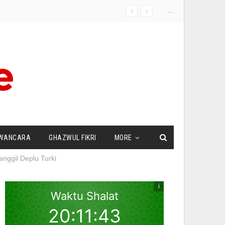
...
WANCARA
GHAZWUL FIKRI
MORE
nggil Deplu Turki