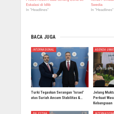
Eskalasi di Idlib
Swedia
In "Headlines"
In "Headlines"
BACA JUGA
INTERNASIONAL
AGENDA UMA
Turki Tegaskan Serangan ‘Israel’
Jelang Mukt
atas Suriah Ancam Stabilitas &…
Perkuat Wasa
Kebangsaan
PALESTINA
INTERNASION