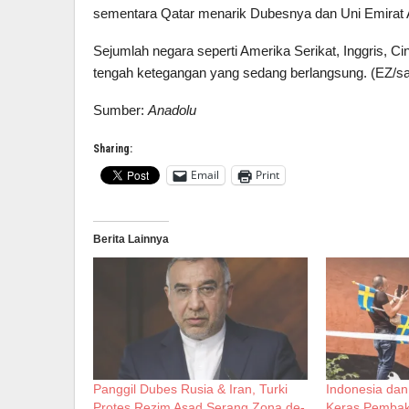
sementara Qatar menarik Dubesnya dan Uni Emirat A
Sejumlah negara seperti Amerika Serikat, Inggris, C
tengah ketegangan yang sedang berlangsung. (EZ/sa
Sumber:
Anadolu
Sharing:
Email
Print
Berita Lainnya
Panggil Dubes Rusia & Iran, Turki
Indonesia da
Protes Rezim Asad Serang Zona de-
Keras Pembaka