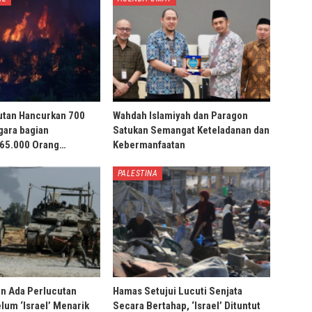
utan Hancurkan 700
Wahdah Islamiyah dan Paragon
gara bagian
Satukan Semangat Keteladanan dan
 65.000 Orang…
Kebermanfaatan
PALESTINA
an Ada Perlucutan
Hamas Setujui Lucuti Senjata
lum ‘Israel’ Menarik
Secara Bertahap, ‘Israel’ Dituntut