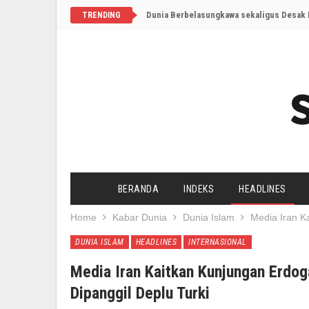
Dunia Berbelasungkawa sekaligus Desak I
TRENDING
BERANDA
INDEKS
HEADLINES
Home
Kabar Dunia
Dunia Islam
Media Iran K
DUNIA ISLAM
HEADLINES
INTERNASIONAL
Media Iran Kaitkan Kunjungan Erdo
Dipanggil Deplu Turki