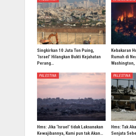
Singkirkan 10 Juta Ton Puing,
Kebakaran H
‘Israel’ Hilangkan Bukti Kejahatan
Rumah di Ne
Perang…
Washington,
PALESTINA
PALESTINA
Hms: Jika ‘Israel’ tidak Laksanakan
Hms: Tak Ak
Kewajibannya, Kami pun tak Akan…
Senjata Sebe