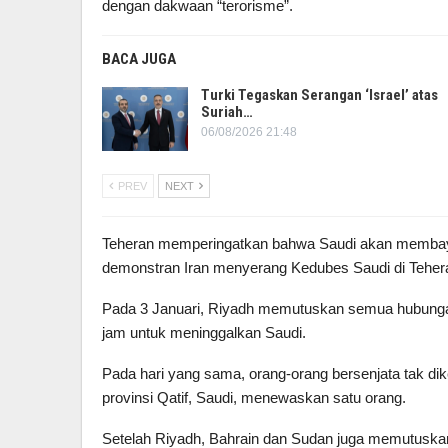
dengan dakwaan “terorisme”.
BACA JUGA
Turki Tegaskan Serangan ‘Israel’ atas
Suriah…
06/08/2026 21:48
PREV
NEXT
Teheran memperingatkan bahwa Saudi akan membayar
demonstran Iran menyerang Kedubes Saudi di Teher
Pada 3 Januari, Riyadh memutuskan semua hubungan
jam untuk meninggalkan Saudi.
Pada hari yang sama, orang-orang bersenjata tak diken
provinsi Qatif, Saudi, menewaskan satu orang.
Setelah Riyadh, Bahrain dan Sudan juga memutuskan