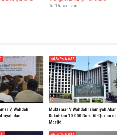
In "Dunia Islam"
T
AGENDA UMAT
amar V, Wahdah
Muktamar V Wahdah Islamiyah Akan
thiyah dan
Kukuhkan 10.000 Guru Al-Qur’an di
Masjid…
AL
AGENDA UMAT