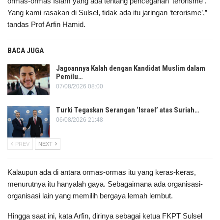
ormas-ormas Islam yang ada tentang pencegahan ‘terorisme’.
Yang kami rasakan di Sulsel, tidak ada itu jaringan ‘terorisme’,”
tandas Prof Arfin Hamid.
BACA JUGA
Jagoannya Kalah dengan Kandidat Muslim dalam
Pemilu…
07/08/2026 08:00
Turki Tegaskan Serangan ‘Israel’ atas Suriah…
06/08/2026 21:48
PREV
NEXT
Kalaupun ada di antara ormas-ormas itu yang keras-keras,
menurutnya itu hanyalah gaya. Sebagaimana ada organisasi-
organisasi lain yang memilih bergaya lemah lembut.
Hingga saat ini, kata Arfin, dirinya sebagai ketua FKPT Sulsel