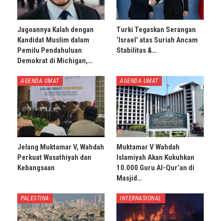
Jagoannya Kalah dengan
Turki Tegaskan Serangan
Kandidat Muslim dalam
‘Israel’ atas Suriah Ancam
Pemilu Pendahuluan
Stabilitas &…
Demokrat di Michigan,…
AGENDA UMAT
AGENDA UMAT
Jelang Muktamar V, Wahdah
Muktamar V Wahdah
Perkuat Wasathiyah dan
Islamiyah Akan Kukuhkan
Kebangsaan
10.000 Guru Al-Qur’an di
Masjid…
PALESTINA
INTERNASIONAL