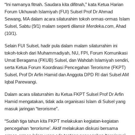
“Ini namanya fitnah. Saudara kita difitnah,” kata Ketua Harian
Forum Ukhuwah Islamiyah (FUI) Sulsel Prof Dr Ahmad
Sewang, MA dalam acara silaturahim tokoh ormas-ormas Islam
Sulsel, Sabtu (9/1) malam seperti dilansir
Merdeka.com,
Ahad
(10/1).
Selain FUI Sulsel, hadir pula dalam malam silaturrahim ini
tokoh-tokoh dari Muhammadiyah, NU, FPI, Forum Komunikasi
Umat Beragama (FKUB) Sulsel, dan Wahdah Islamiyah sendiri,
serta Ketua Forum Koordinasi Pencegahan Terorisme (FKPT)
Sulsel, Prof Dr Arfin Hamid dan Anggota DPD RI dari Sulsel AM
Iqbal Parewangi.
Dalam acara silaturrahim itu Ketua FKPT Sulsel Prof Dr Arfin
Hamid mengatakan, tidak ada organisasi Islam di Sulsel yang
masuk jaringan “terorisme”.
“Sudah tiga tahun kita FKPT melakukan kegiatan-kegiatan
pencegahan ‘terorisme’. Aktif melakukan diskusi bersama