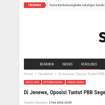
Dunia Berbelasungkawa sekaligus Desak I
TRENDING
BERANDA
INDEKS
HEADLINES
Home
Headlines
Di Jenewa, Oposisi Tuntut PBB
HEADLINES
INTERNASIONAL
KABAR DUNIA
Di Jenewa, Oposisi Tuntut PBB Sege
Terakhir Diperbaru
1 Feb 2016 10:05