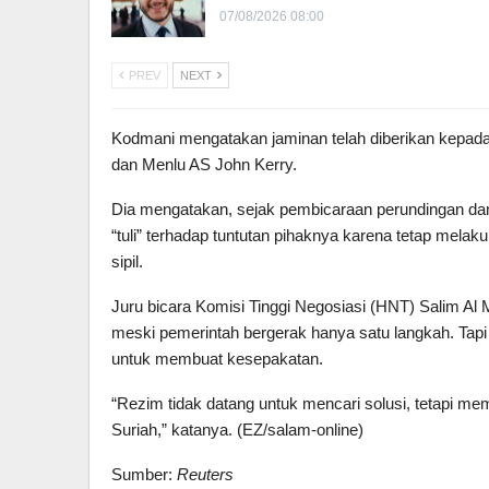
07/08/2026 08:00
PREV
NEXT
Kodmani mengatakan jaminan telah diberikan kepada
dan Menlu AS John Kerry.
Dia mengatakan, sejak pembicaraan perundingan dam
“tuli” terhadap tuntutan pihaknya karena tetap mel
sipil.
Juru bicara Komisi Tinggi Negosiasi (HNT) Salim Al
meski pemerintah bergerak hanya satu langkah. Tapi 
untuk membuat kesepakatan.
“Rezim tidak datang untuk mencari solusi, tetapi m
Suriah,” katanya. (EZ/salam-online)
Sumber:
Reuters