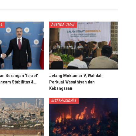
AL
AGENDA UMAT
an Serangan ‘Israel’
Jelang Muktamar V, Wahdah
Ancam Stabilitas &…
Perkuat Wasathiyah dan
Kebangsaan
INTERNASIONAL