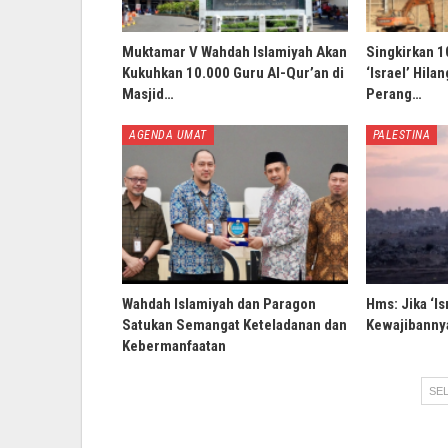
Muktamar V Wahdah Islamiyah Akan
Singkirkan 1
Kukuhkan 10.000 Guru Al-Qur’an di
‘Israel’ Hila
Masjid…
Perang…
AGENDA UMAT
PALESTINA
Wahdah Islamiyah dan Paragon
Hms: Jika ‘Is
Satukan Semangat Keteladanan dan
Kewajibannya
Kebermanfaatan
SEL