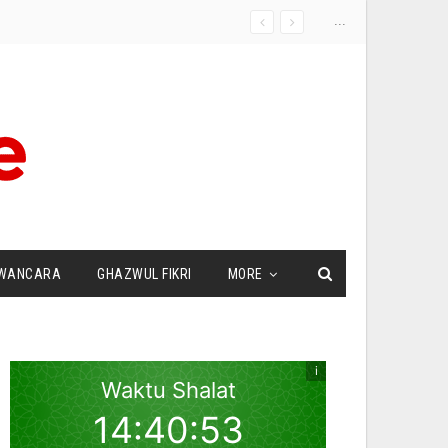
...
WANCARA
GHAZWUL FIKRI
MORE