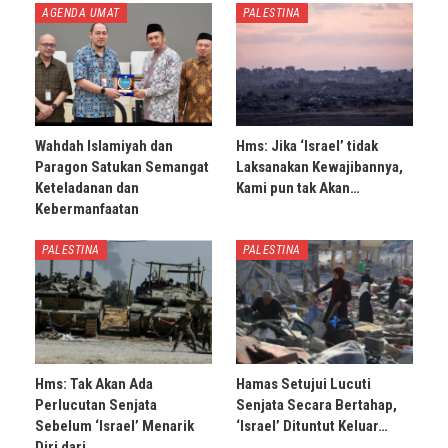
AGENDA UMAT
PALESTINA
Wahdah Islamiyah dan
Hms: Jika ‘Israel’ tidak
Paragon Satukan Semangat
Laksanakan Kewajibannya,
Keteladanan dan
Kami pun tak Akan…
Kebermanfaatan
PALESTINA
PALESTINA
Hms: Tak Akan Ada
Hamas Setujui Lucuti
Perlucutan Senjata
Senjata Secara Bertahap,
Sebelum ‘Israel’ Menarik
‘Israel’ Dituntut Keluar…
Diri dari…