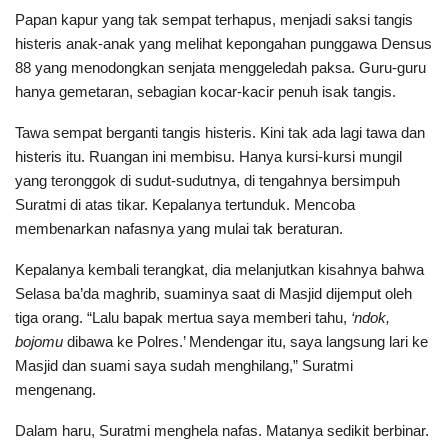
Papan kapur yang tak sempat terhapus, menjadi saksi tangis
histeris anak-anak yang melihat kepongahan punggawa Densus
88 yang menodongkan senjata menggeledah paksa. Guru-guru
hanya gemetaran, sebagian kocar-kacir penuh isak tangis.
Tawa sempat berganti tangis histeris. Kini tak ada lagi tawa dan
histeris itu. Ruangan ini membisu. Hanya kursi-kursi mungil
yang teronggok di sudut-sudutnya, di tengahnya bersimpuh
Suratmi di atas tikar. Kepalanya tertunduk. Mencoba
membenarkan nafasnya yang mulai tak beraturan.
Kepalanya kembali terangkat, dia melanjutkan kisahnya bahwa
Selasa ba’da maghrib, suaminya saat di Masjid dijemput oleh
tiga orang. “Lalu bapak mertua saya memberi tahu,
‘ndok,
bojomu
dibawa ke Polres.’ Mendengar itu, saya langsung lari ke
Masjid dan suami saya sudah menghilang,” Suratmi
mengenang.
Dalam haru, Suratmi menghela nafas. Matanya sedikit berbinar.