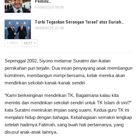
Pemilu…
07/08/2026 08:00
Turki Tegaskan Serangan ‘Israel’ atas Suriah…
06/08/2026 21:48
PREV
NEXT
Sepenggal 2002, Siyono melamar Suratmi dan ikatan
pernikahan pun terjalin. Dua insan penyayang anak membangun
komitmen, membangun mimpi bersama, kelak mereka akan
mendirikan sekolah kanak-kanak sendiri
“Kami berkeinginan mendirikan TK. Bagaimana kalau kita
merintis dan mendirikan sekolah sendiri untuk TK Islam di sini?”
kata Suratmi menirukan impian sang suami. Kedua guru TK ini
menjalani hidup dengan bahagia. Kebahagiaan semakin lengkap
setelah hadirnya Fatimah, sang buah hati pertamanya, yang
disusul anak-anak lainnya.