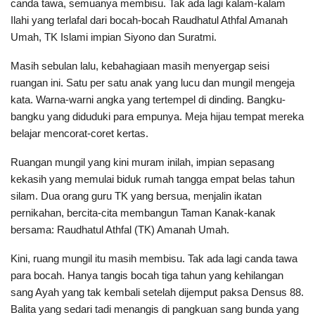
canda tawa, semuanya membisu. Tak ada lagi kalam-kalam
Ilahi yang terlafal dari bocah-bocah Raudhatul Athfal Amanah
Umah, TK Islami impian Siyono dan Suratmi.
Masih sebulan lalu, kebahagiaan masih menyergap seisi
ruangan ini. Satu per satu anak yang lucu dan mungil mengeja
kata. Warna-warni angka yang tertempel di dinding. Bangku-
bangku yang diduduki para empunya. Meja hijau tempat mereka
belajar mencorat-coret kertas.
Ruangan mungil yang kini muram inilah, impian sepasang
kekasih yang memulai biduk rumah tangga empat belas tahun
silam. Dua orang guru TK yang bersua, menjalin ikatan
pernikahan, bercita-cita membangun Taman Kanak-kanak
bersama: Raudhatul Athfal (TK) Amanah Umah.
Kini, ruang mungil itu masih membisu. Tak ada lagi canda tawa
para bocah. Hanya tangis bocah tiga tahun yang kehilangan
sang Ayah yang tak kembali setelah dijemput paksa Densus 88.
Balita yang sedari tadi menangis di pangkuan sang bunda yang