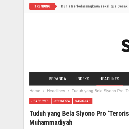
Dunia Berbelasungkawa sekaligus Desak I
TRENDING
BERANDA
INDEKS
HEADLINES
Home
Headlines
Tuduh yang Bela Siyono Pro ‘
HEADLINES
INDONESIA
NASIONAL
Tuduh yang Bela Siyono Pro ‘Terori
Muhammadiyah