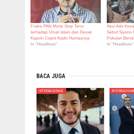
Fraksi PAN Minta Stop Teror
Akui Ada Kesa
terhadap Umat Islam dan Desak
Sebut Siyono 
Kapolri Copot Kadiv Humasnya
Pukulan Bend
In "Headlines"
In "Headlines"
BACA JUGA
INTERNASIONAL
INTERNASION