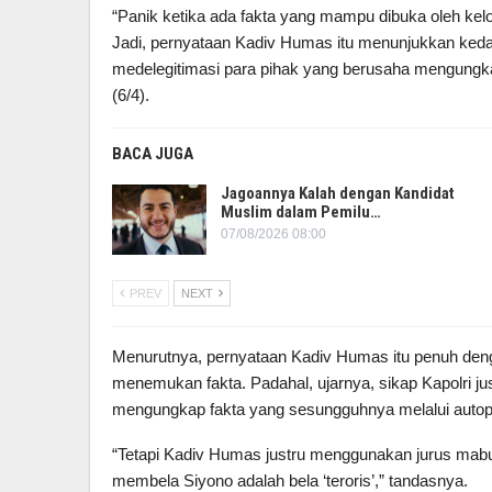
“Panik ketika ada fakta yang mampu dibuka oleh ke
Jadi, pernyataan Kadiv Humas itu menunjukkan keda
medelegitimasi para pihak yang berusaha mengungk
(6/4).
BACA JUGA
Jagoannya Kalah dengan Kandidat
Muslim dalam Pemilu…
07/08/2026 08:00
PREV
NEXT
Menurutnya, pernyataan Kadiv Humas itu penuh den
menemukan fakta. Padahal, ujarnya, sikap Kapolri j
mengungkap fakta yang sesungguhnya melalui autop
“Tetapi Kadiv Humas justru menggunakan jurus mab
membela Siyono adalah bela ‘teroris’,” tandasnya.