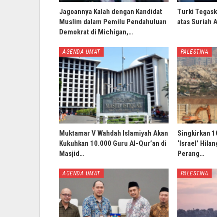
Jagoannya Kalah dengan Kandidat
Turki Tegask
Muslim dalam Pemilu Pendahuluan
atas Suriah 
Demokrat di Michigan,…
AGENDA UMAT
PALESTINA
Muktamar V Wahdah Islamiyah Akan
Singkirkan 1
Kukuhkan 10.000 Guru Al-Qur’an di
‘Israel’ Hila
Masjid…
Perang…
AGENDA UMAT
PALESTINA