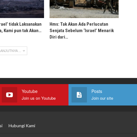
rael’ tidak Laksanakan
Hms: Tak Akan Ada Perlucutan
, Kami pun tak Akan…
Senjata Sebelum ‘Israel’ Menarik
Diri dari…
ANJUTNYA ...
Youtube
Posts
Join us on Youtube
Join our site
si
Hubungi Kami