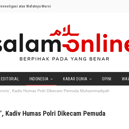
nvestigasi atas Wafatnya Mursi
EDITORIAL
INDONESIA
KABAR DUNIA
OPINI
WA
Teroris’, Kadiv Humas Polri Dikecam Pemuda Muhammadiyah
s’, Kadiv Humas Polri Dikecam Pemuda