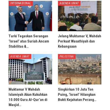
INTERNASIONAL
AGENDA UMAT
Turki Tegaskan Serangan
Jelang Muktamar V, Wahdah
‘Israel’ atas Suriah Ancam
Perkuat Wasathiyah dan
Stabilitas &…
Kebangsaan
AGENDA UMAT
PALESTINA
Muktamar V Wahdah
Singkirkan 10 Juta Ton
Islamiyah Akan Kukuhkan
Puing, ‘Israel’ Hilangkan
10.000 Guru Al-Qur’an di
Bukti Kejahatan Perang…
Masjid…