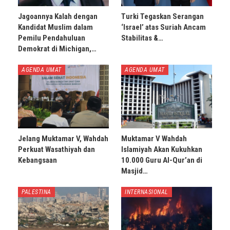
Jagoannya Kalah dengan
Turki Tegaskan Serangan
Kandidat Muslim dalam
‘Israel’ atas Suriah Ancam
Pemilu Pendahuluan
Stabilitas &…
Demokrat di Michigan,…
AGENDA UMAT
AGENDA UMAT
Jelang Muktamar V, Wahdah
Muktamar V Wahdah
Perkuat Wasathiyah dan
Islamiyah Akan Kukuhkan
Kebangsaan
10.000 Guru Al-Qur’an di
Masjid…
PALESTINA
INTERNASIONAL